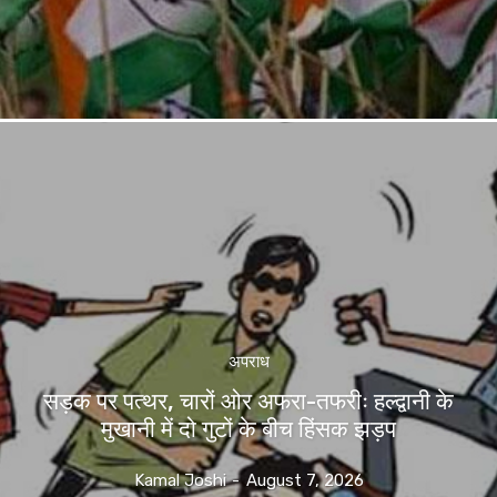
अपराध
सड़क पर पत्थर, चारों ओर अफरा-तफरीः हल्द्वानी के
मुखानी में दो गुटों के बीच हिंसक झड़प
Kamal Joshi
-
August 7, 2026