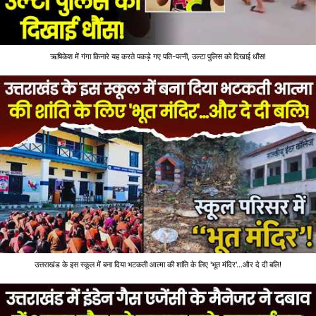
ऋषिकेश में गंगा किनारे यह करते पकड़े गए पति-पत्नी, उल्टा पुलिस को दिखाई धौंस!
उत्तराखंड के इस स्कूल में बना दिया भटकती आत्मा की शांति के लिए 'भूत मंदिर'...और दे दी बलि!