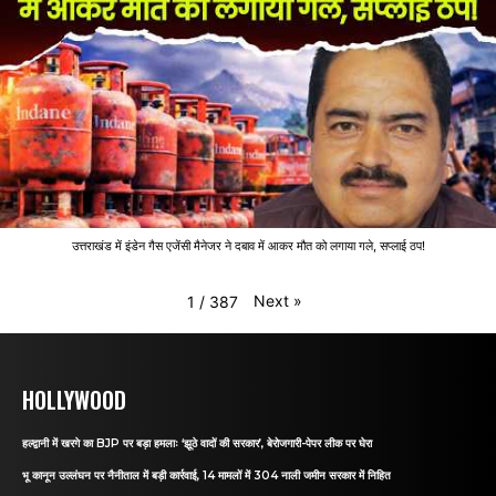
उत्तराखंड में इंडेन गैस एजेंसी मैनेजर ने दबाव में आकर मौत को लगाया गले, सप्लाई ठप!
Next
»
1
/
387
HOLLYWOOD
हल्द्वानी में खरगे का BJP पर बड़ा हमलाः ‘झूठे वादों की सरकार’, बेरोजगारी-पेपर लीक पर घेरा
भू कानून उल्लंघन पर नैनीताल में बड़ी कार्रवाई, 14 मामलों में 304 नाली जमीन सरकार में निहित