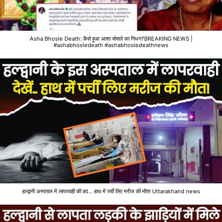
Asha Bhosle Death: कैसे हुआ आशा भोसले का निधन?BREAKING NEWS |
#ashabhosledeath #ashabhosledeathnews
हल्द्वानी अस्पताल में लापरवाही की हद... हाथ में पर्ची लिए मरीज की मौत! Uttarakhand news