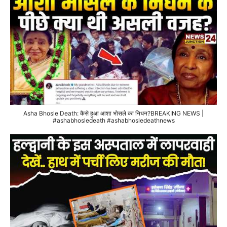
Asha Bhosle Death: कैसे हुआ आशा भोसले का निधन?BREAKING NEWS |
#ashabhosledeath #ashabhosledeathnews