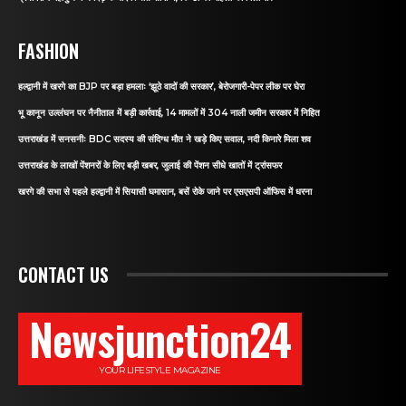
FASHION
हल्द्वानी में खरगे का BJP पर बड़ा हमलाः ‘झूठे वादों की सरकार’, बेरोजगारी-पेपर लीक पर घेरा
भू कानून उल्लंघन पर नैनीताल में बड़ी कार्रवाई, 14 मामलों में 304 नाली जमीन सरकार में निहित
उत्तराखंड में सनसनीः BDC सदस्य की संदिग्ध मौत ने खड़े किए सवाल, नदी किनारे मिला शव
उत्तराखंड के लाखों पेंशनरों के लिए बड़ी खबर, जुलाई की पेंशन सीधे खातों में ट्रांसफर
खरगे की सभा से पहले हल्द्वानी में सियासी घमासान, बसें रोके जाने पर एसएसपी ऑफिस में धरना
CONTACT US
Newsjunction24
YOUR LIFESTYLE MAGAZINE