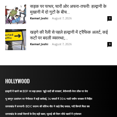
सड़क पर पत्थर, चारों ओर अफरा-तफरीः हल्द्वानी के
मुखानी में दो गुटों के बीच...
Kamal Joshi
-
August 7, 2026
0
खड़गे की रैली से पहले हल्द्वानी में ट्रैफिक अलर्ट, कई
रूटों पर बदली व्यवस्था;...
Kamal Joshi
-
August 7, 2026
0
HOLLYWOOD
हल्द्वानी में खरगे का BJP पर बड़ा हमलाः ‘झूठे वादों की सरकार’, बेरोजगारी-पेपर लीक पर घेरा
भू कानून उल्लंघन पर नैनीताल में बड़ी कार्रवाई, 14 मामलों में 304 नाली जमीन सरकार में निहित
उत्तराखंड में सनसनीः BDC सदस्य की संदिग्ध मौत ने खड़े किए सवाल, नदी किनारे मिला शव
उत्तराखंड के लाखों पेंशनरों के लिए बड़ी खबर, जुलाई की पेंशन सीधे खातों में ट्रांसफर