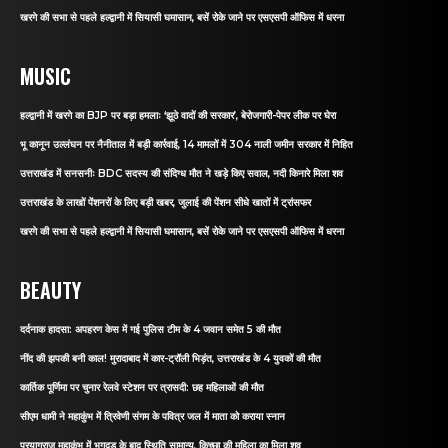
खरगे की सभा से पहले हल्द्वानी में सियासी घमासान, बसें रोके जाने पर एसएसपी ऑफिस में धरना
MUSIC
हल्द्वानी में खरगे का BJP पर बड़ा हमलाः ‘झूठे वादों की सरकार’, बेरोजगारी-पेपर लीक पर घेरा
भू कानून उल्लंघन पर नैनीताल में बड़ी कार्रवाई, 14 मामलों में 304 नाली जमीन सरकार में निहित
उत्तराखंड में सनसनीः BDC सदस्य की संदिग्ध मौत ने खड़े किए सवाल, नदी किनारे मिला शव
उत्तराखंड के लाखों पेंशनरों के लिए बड़ी खबर, जुलाई की पेंशन सीधे खातों में ट्रांसफर
खरगे की सभा से पहले हल्द्वानी में सियासी घमासान, बसें रोके जाने पर एसएसपी ऑफिस में धरना
BEAUTY
दर्दनाक हादसा: अपहरण केस में गई पुलिस टीम के 4 जवान समेत 5 की मौत
नींद की झपकी बनी काल! मुरादाबाद में कार-ट्रॉली भिड़ंत, उत्तराखंड के 4 युवकों की मौत
कार्तिक पूर्णिमा पर चुनार रेलवे स्टेशन पर त्रासदी: छह महिलाओं की मौत
सीएम धामी ने महाकुंभ में त्रिवेणी संगम के पवित्र जल में माता को कराया स्नान
प्रयागराज महाकुंभ में भगदड़ के बाद स्थिति सामान्य, किच्छा की महिला का मिला शव