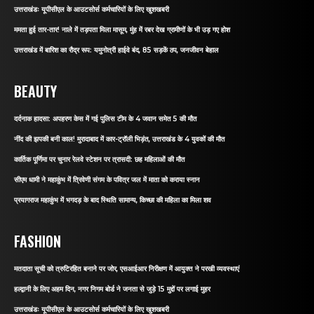
उत्तराखंडः यूपीसीएल के आउटसोर्स कर्मचारियों के लिए खुशखबरी
ममता हुई तार-तार! नाले में तड़पता मिला मासूम, मुंह में रबर देख ग्रामीणों के भी उड़ गए होश
उत्तराखंड में बारिश का रौद्र रूप: यमुनोत्री हाईवे बंद, 85 सड़कें ठप, जनजीवन बेहाल
BEAUTY
दर्दनाक हादसा: अपहरण केस में गई पुलिस टीम के 4 जवान समेत 5 की मौत
नींद की झपकी बनी काल! मुरादाबाद में कार-ट्रॉली भिड़ंत, उत्तराखंड के 4 युवकों की मौत
कार्तिक पूर्णिमा पर चुनार रेलवे स्टेशन पर त्रासदी: छह महिलाओं की मौत
सीएम धामी ने महाकुंभ में त्रिवेणी संगम के पवित्र जल में माता को कराया स्नान
प्रयागराज महाकुंभ में भगदड़ के बाद स्थिति सामान्य, किच्छा की महिला का मिला शव
FASHION
मतदाता सूची को त्रुटिरहित बनाने पर जोर, एसआईआर निरीक्षण में आयुक्त ने परखी व्यवस्थाएं
हल्द्वानी के लिए अहम दिन, नगर निगम बोर्ड ने जनता से जुड़े 15 मुद्दों पर लगाई मुहर
उत्तराखंडः यूपीसीएल के आउटसोर्स कर्मचारियों के लिए खुशखबरी