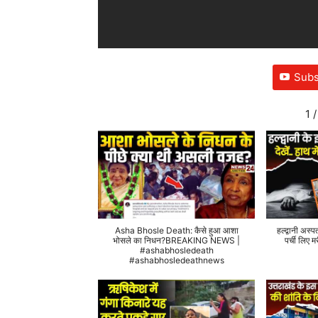
Subs
1
/
Asha Bhosle Death: कैसे हुआ आशा
हल्द्वानी अस्प
भोसले का निधन?BREAKING NEWS |
पर्ची लिए
#ashabhosledeath
#ashabhosledeathnews