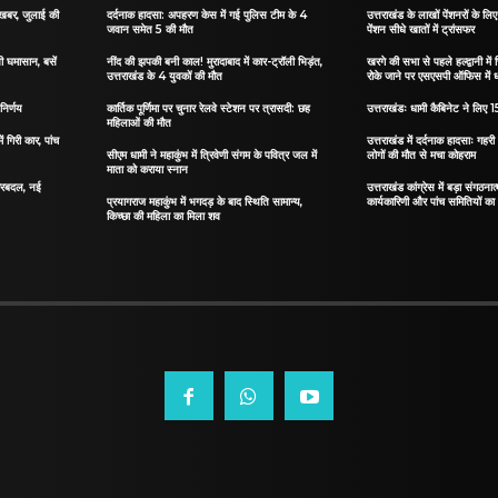
ी खबर, जुलाई की
दर्दनाक हादसा: अपहरण केस में गई पुलिस टीम के 4
उत्तराखंड के लाखों पेंशनरों के ल
जवान समेत 5 की मौत
पेंशन सीधे खातों में ट्रांसफर
सी घमासान, बसें
नींद की झपकी बनी काल! मुरादाबाद में कार-ट्रॉली भिड़ंत,
खरगे की सभा से पहले हल्द्वानी में
उत्तराखंड के 4 युवकों की मौत
रोके जाने पर एसएसपी ऑफिस में 
निर्णय
कार्तिक पूर्णिमा पर चुनार रेलवे स्टेशन पर त्रासदी: छह
उत्तराखंडः धामी कैबिनेट ने लिए 15
महिलाओं की मौत
ं गिरी कार, पांच
उत्तराखंड में दर्दनाक हादसाः गहरी 
सीएम धामी ने महाकुंभ में त्रिवेणी संगम के पवित्र जल में
लोगों की मौत से मचा कोहराम
माता को कराया स्नान
 फेरबदल, नई
उत्तराखंड कांग्रेस में बड़ा संगठ
प्रयागराज महाकुंभ में भगदड़ के बाद स्थिति सामान्य,
कार्यकारिणी और पांच समितियों क
किच्छा की महिला का मिला शव