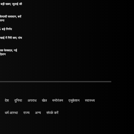
िए बड़ी खबर, जुलाई की
 सियासी घमासान, बसें
धरना
 बड़े निर्णय
खाई में गिरी कार, पांच
नात्मक फेरबदल, नई
ा ऐलान
देश
दुनिया
अपराध
खेल
मनोरंजन
एजुकेशन
स्वास्थ्य
धर्म आस्था
राज्य
अन्य
संपर्क करें