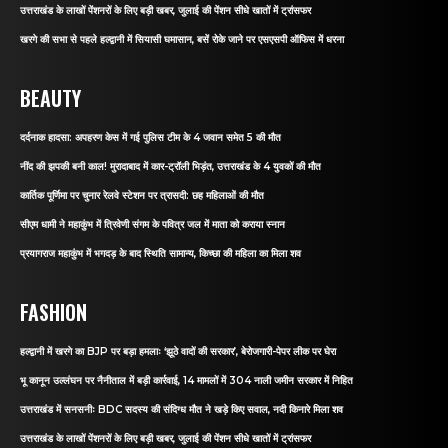
उत्तराखंड के लाखों पेंशनरों के लिए बड़ी खबर, जुलाई की पेंशन सीधे खातों में ट्रांसफर
खरगे की सभा से पहले हल्द्वानी में सियासी घमासान, बसें रोके जाने पर एसएसपी ऑफिस में धरना
BEAUTY
दर्दनाक हादसा: अपहरण केस में गई पुलिस टीम के 4 जवान समेत 5 की मौत
नींद की झपकी बनी काल! मुरादाबाद में कार-ट्रॉली भिड़ंत, उत्तराखंड के 4 युवकों की मौत
कार्तिक पूर्णिमा पर चुनार रेलवे स्टेशन पर त्रासदी: छह महिलाओं की मौत
सीएम धामी ने महाकुंभ में त्रिवेणी संगम के पवित्र जल में माता को कराया स्नान
प्रयागराज महाकुंभ में भगदड़ के बाद स्थिति सामान्य, किच्छा की महिला का मिला शव
FASHION
हल्द्वानी में खरगे का BJP पर बड़ा हमलाः ‘झूठे वादों की सरकार’, बेरोजगारी-पेपर लीक पर घेरा
भू कानून उल्लंघन पर नैनीताल में बड़ी कार्रवाई, 14 मामलों में 304 नाली जमीन सरकार में निहित
उत्तराखंड में सनसनीः BDC सदस्य की संदिग्ध मौत ने खड़े किए सवाल, नदी किनारे मिला शव
उत्तराखंड के लाखों पेंशनरों के लिए बड़ी खबर, जुलाई की पेंशन सीधे खातों में ट्रांसफर