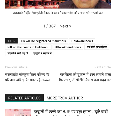
उत्तराखंड में इंडेन गैस एजेंसी मैनेजर ने दबाव में आकर मौत को लगाया गले, सप्लाई ठप!
Next
»
1
/
387
TAGS
FIR will be registered if animals
Haldwani news
left on the roads in Haldwani.
Uttarakhand news
दर्ज होगी एफआईआर
सड़कों में छोड़े पशु तो
हल्द्वानी में सड़कों में
Previous article
Next article
उत्तराखंड संस्कृत शिक्षा परिषद के
गारमेंट्स की दुकान में आग लगाने वाला
परिणाम घोषित, ये छात्र रहे अव्वल
गिरफ्तार, सीसीटीवी कैमरा बना मददगार
RELATED ARTICLES
MORE FROM AUTHOR
हल्द्वानी में खरगे का BJP पर बड़ा हमलाः ‘झूठे वादों