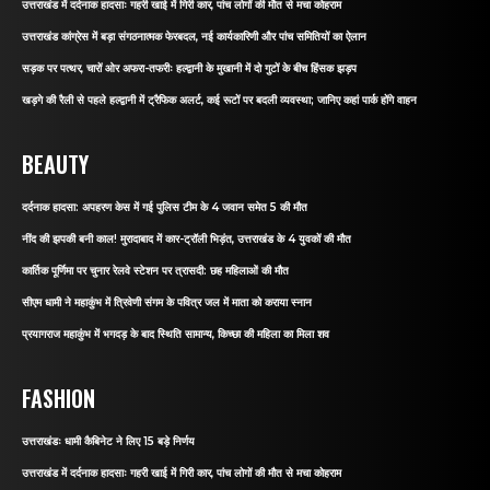
उत्तराखंड में दर्दनाक हादसाः गहरी खाई में गिरी कार, पांच लोगों की मौत से मचा कोहराम
उत्तराखंड कांग्रेस में बड़ा संगठनात्मक फेरबदल, नई कार्यकारिणी और पांच समितियों का ऐलान
सड़क पर पत्थर, चारों ओर अफरा-तफरीः हल्द्वानी के मुखानी में दो गुटों के बीच हिंसक झड़प
खड़गे की रैली से पहले हल्द्वानी में ट्रैफिक अलर्ट, कई रूटों पर बदली व्यवस्था; जानिए कहां पार्क होंगे वाहन
BEAUTY
दर्दनाक हादसा: अपहरण केस में गई पुलिस टीम के 4 जवान समेत 5 की मौत
नींद की झपकी बनी काल! मुरादाबाद में कार-ट्रॉली भिड़ंत, उत्तराखंड के 4 युवकों की मौत
कार्तिक पूर्णिमा पर चुनार रेलवे स्टेशन पर त्रासदी: छह महिलाओं की मौत
सीएम धामी ने महाकुंभ में त्रिवेणी संगम के पवित्र जल में माता को कराया स्नान
प्रयागराज महाकुंभ में भगदड़ के बाद स्थिति सामान्य, किच्छा की महिला का मिला शव
FASHION
उत्तराखंडः धामी कैबिनेट ने लिए 15 बड़े निर्णय
उत्तराखंड में दर्दनाक हादसाः गहरी खाई में गिरी कार, पांच लोगों की मौत से मचा कोहराम