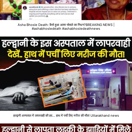
Asha Bhosle Death: कैसे हुआ आशा भोसले का निधन?BREAKING NEWS |
#ashabhosledeath #ashabhosledeathnews
हल्द्वानी अस्पताल में लापरवाही की हद... हाथ में पर्ची लिए मरीज की मौत! Uttarakhand news