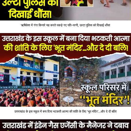
ऋषिकेश में गंगा किनारे यह करते पकड़े गए पति-पत्नी, उल्टा पुलिस को दिखाई धौंस!
उत्तराखंड के इस स्कूल में बना दिया भटकती आत्मा की शांति के लिए 'भूत मंदिर'...और दे दी बलि!