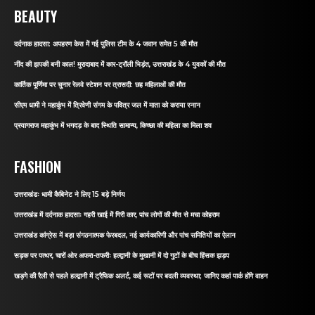
BEAUTY
दर्दनाक हादसा: अपहरण केस में गई पुलिस टीम के 4 जवान समेत 5 की मौत
नींद की झपकी बनी काल! मुरादाबाद में कार-ट्रॉली भिड़ंत, उत्तराखंड के 4 युवकों की मौत
कार्तिक पूर्णिमा पर चुनार रेलवे स्टेशन पर त्रासदी: छह महिलाओं की मौत
सीएम धामी ने महाकुंभ में त्रिवेणी संगम के पवित्र जल में माता को कराया स्नान
प्रयागराज महाकुंभ में भगदड़ के बाद स्थिति सामान्य, किच्छा की महिला का मिला शव
FASHION
उत्तराखंडः धामी कैबिनेट ने लिए 15 बड़े निर्णय
उत्तराखंड में दर्दनाक हादसाः गहरी खाई में गिरी कार, पांच लोगों की मौत से मचा कोहराम
उत्तराखंड कांग्रेस में बड़ा संगठनात्मक फेरबदल, नई कार्यकारिणी और पांच समितियों का ऐलान
सड़क पर पत्थर, चारों ओर अफरा-तफरीः हल्द्वानी के मुखानी में दो गुटों के बीच हिंसक झड़प
खड़गे की रैली से पहले हल्द्वानी में ट्रैफिक अलर्ट, कई रूटों पर बदली व्यवस्था; जानिए कहां पार्क होंगे वाहन