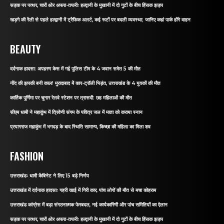
सड़क पर पत्थर, चारों ओर अफरा-तफरीः हल्द्वानी के मुखानी में दो गुटों के बीच हिंसक झड़प
खड़गे की रैली से पहले हल्द्वानी में ट्रैफिक अलर्ट, कई रूटों पर बदली व्यवस्था; जानिए कहां पार्क होंगे वाहन
BEAUTY
दर्दनाक हादसा: अपहरण केस में गई पुलिस टीम के 4 जवान समेत 5 की मौत
नींद की झपकी बनी काल! मुरादाबाद में कार-ट्रॉली भिड़ंत, उत्तराखंड के 4 युवकों की मौत
कार्तिक पूर्णिमा पर चुनार रेलवे स्टेशन पर त्रासदी: छह महिलाओं की मौत
सीएम धामी ने महाकुंभ में त्रिवेणी संगम के पवित्र जल में माता को कराया स्नान
प्रयागराज महाकुंभ में भगदड़ के बाद स्थिति सामान्य, किच्छा की महिला का मिला शव
FASHION
उत्तराखंडः धामी कैबिनेट ने लिए 15 बड़े निर्णय
उत्तराखंड में दर्दनाक हादसाः गहरी खाई में गिरी कार, पांच लोगों की मौत से मचा कोहराम
उत्तराखंड कांग्रेस में बड़ा संगठनात्मक फेरबदल, नई कार्यकारिणी और पांच समितियों का ऐलान
सड़क पर पत्थर, चारों ओर अफरा-तफरीः हल्द्वानी के मुखानी में दो गुटों के बीच हिंसक झड़प