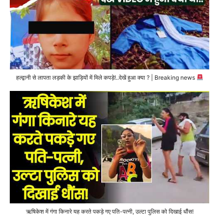
हल्द्वानी से लापता लड़की के झाड़ियों में मिले कपड़े!..देखें हुआ क्या ? | Breaking news
ऋषिकेश में गंगा किनारे यह करते पकड़े गए पति-पत्नी, उल्टा पुलिस को दिखाई धौंस!