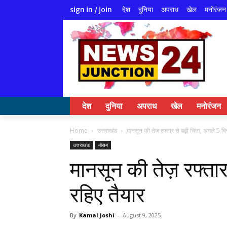
देश
दुनिया
अपराध
खेल
मनोरंजन
sign in / join
देश
दुनिया
अपराध
खेल
मनोरंजन
Home
उत्तराखंड
मानसून की तेज़ रफ्तार से बढ़ी चिंता, अगले 5 द
उत्तराखंड
मौसम
मानसून की तेज़ रफ्तार
रहिए तैयार
By
Kamal Joshi
-
August 9, 2025