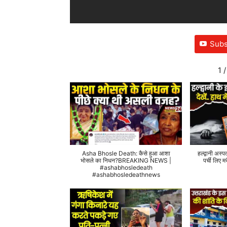
Subs
1
/
Asha Bhosle Death: कैसे हुआ आशा
हल्द्वानी अस्प
भोसले का निधन?BREAKING NEWS |
पर्ची लिए
#ashabhosledeath
#ashabhosledeathnews