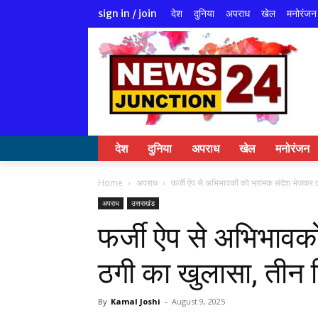
देश
दुनिया
अपराध
खेल
मनोरंजन
sign in / join
देश
दुनिया
अपराध
खेल
मनोरंजन
Home
अपराध
फर्जी ऐप से अभिभावकों को भ्रामक संदेश भेजकर ठ
अपराध
उत्तराखंड
फर्जी ऐप से अभिभावक
ठगी का खुलासा, तीन ग
By
Kamal Joshi
-
August 9, 2025