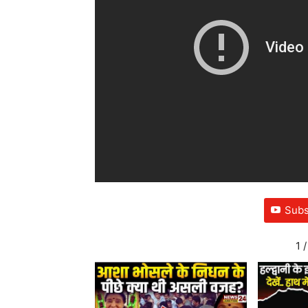
Subs
1
/