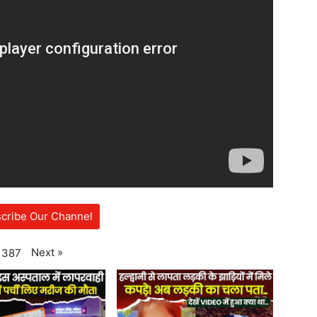
cribe Our Channel
Next
»
387