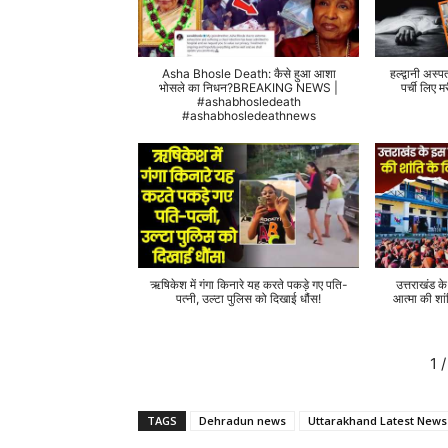
Asha Bhosle Death: कैसे हुआ आशा
हल्द्वानी अस्प
भोसले का निधन?BREAKING NEWS |
पर्ची लिए
#ashabhosledeath
#ashabhosledeathnews
ऋषिकेश में गंगा किनारे यह करते पकड़े गए पति-
उत्तराखंड क
पत्नी, उल्टा पुलिस को दिखाई धौंस!
आत्मा की शां
1
/
TAGS
Dehradun news
Uttarakhand Latest News