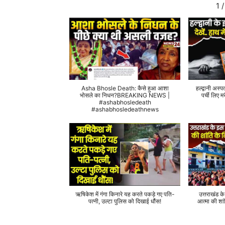
1
/
Asha Bhosle Death: कैसे हुआ आशा
हल्द्वानी अस्प
भोसले का निधन?BREAKING NEWS |
पर्ची लिए
#ashabhosledeath
#ashabhosledeathnews
ऋषिकेश में गंगा किनारे यह करते पकड़े गए पति-
उत्तराखंड क
पत्नी, उल्टा पुलिस को दिखाई धौंस!
आत्मा की शां