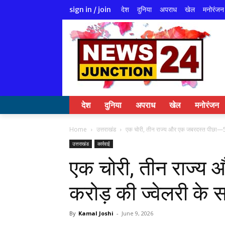
देश
दुनिया
अपराध
खेल
मनोरंजन
sign in / join
देश
दुनिया
अपराध
खेल
मनोरंजन
Home
उत्तराखंड
एक चोरी, तीन राज्य और एक जबरदस्त पीछा—5 क
उत्तराखंड
कार्रवाई
एक चोरी, तीन राज्य
करोड़ की ज्वेलरी के स
By
Kamal Joshi
-
June 9, 2026