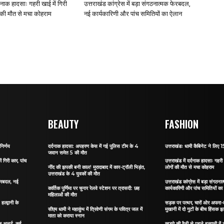
र्दनाक हादसाः गहरी खाई में गिरी
उत्तराखंड कांग्रेस में बड़ा संगठनात्मक फेरबदल,
ं की मौत से मचा कोहराम
नई कार्यकारिणी और पांच समितियों का ऐलान
BEAUTY
FASHION
निर्णय
दर्दनाक हादसा: अपहरण केस में गई पुलिस टीम के 4
उत्तराखंडः धामी कैबिनेट ने लिए 15
जवान समेत 5 की मौत
ं गिरी कार, पांच
उत्तराखंड में दर्दनाक हादसाः गहरी 
नींद की झपकी बनी काल! मुरादाबाद में कार-ट्रॉली भिड़ंत,
लोगों की मौत से मचा कोहराम
उत्तराखंड के 4 युवकों की मौत
 फेरबदल, नई
उत्तराखंड कांग्रेस में बड़ा संगठ
कार्तिक पूर्णिमा पर चुनार रेलवे स्टेशन पर त्रासदी: छह
कार्यकारिणी और पांच समितियों क
महिलाओं की मौत
्द्वानी के
सड़क पर पत्थर, चारों ओर अफरा-तफ
सीएम धामी ने महाकुंभ में त्रिवेणी संगम के पवित्र जल में
मुखानी में दो गुटों के बीच हिंसक झ
माता को कराया स्नान
फिक अलर्ट, कई
खड़गे की रैली से पहले हल्द्वानी मे