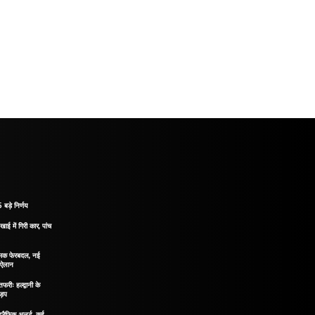
 बड़े निर्णय
खाई में गिरी कार, पांच
नात्मक फेरबदल, नई
ा ऐलान
रीः हल्द्वानी के
ड़प
ं ट्रैफिक अलर्ट, कई