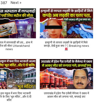
Next
»
387
ताल में लापरवाही की हद... हाथ में
हल्द्वानी से लापता लड़की के झाड़ियों में मिले
 मरीज की मौत! Uttarakhand
कपड़े!..देखें हुआ क्या ? | Breaking news
news
े इस स्कूल में बना दिया भटकती
उत्तराखंड में इंडेन गैस एजेंसी मैनेजर ने दबाव में
ति के लिए 'भूत मंदिर'...और दे दी
आकर मौत को लगाया गले, सप्लाई ठप!
बलि!