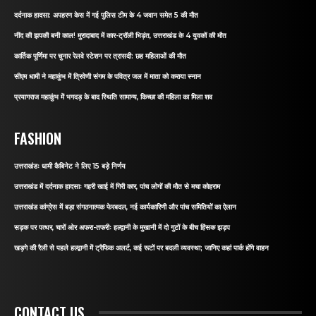
दर्दनाक हादसा: अपहरण केस में गई पुलिस टीम के 4 जवान समेत 5 की मौत
नींद की झपकी बनी काल! मुरादाबाद में कार-ट्रॉली भिड़ंत, उत्तराखंड के 4 युवकों की मौत
कार्तिक पूर्णिमा पर चुनार रेलवे स्टेशन पर त्रासदी: छह महिलाओं की मौत
सीएम धामी ने महाकुंभ में त्रिवेणी संगम के पवित्र जल में माता को कराया स्नान
प्रयागराज महाकुंभ में भगदड़ के बाद स्थिति सामान्य, किच्छा की महिला का मिला शव
FASHION
उत्तराखंडः धामी कैबिनेट ने लिए 15 बड़े निर्णय
उत्तराखंड में दर्दनाक हादसाः गहरी खाई में गिरी कार, पांच लोगों की मौत से मचा कोहराम
उत्तराखंड कांग्रेस में बड़ा संगठनात्मक फेरबदल, नई कार्यकारिणी और पांच समितियों का ऐलान
सड़क पर पत्थर, चारों ओर अफरा-तफरीः हल्द्वानी के मुखानी में दो गुटों के बीच हिंसक झड़प
खड़गे की रैली से पहले हल्द्वानी में ट्रैफिक अलर्ट, कई रूटों पर बदली व्यवस्था; जानिए कहां पार्क होंगे वाहन
CONTACT US