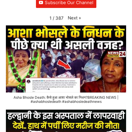
Subscribe Our Channel
Next
»
1
/
387
Asha Bhosle Death: कैसे हुआ आशा भोसले का निधन?BREAKING NEWS |
#ashabhosledeath #ashabhosledeathnews