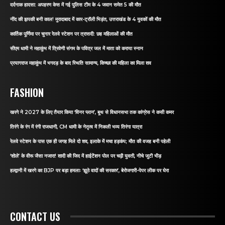
दर्दनाक हादसा: अपहरण केस में गई पुलिस टीम के 4 जवान समेत 5 की मौत
नींद की झपकी बनी काल! मुरादाबाद में कार-ट्रॉली भिड़ंत, उत्तराखंड के 4 युवकों की मौत
कार्तिक पूर्णिमा पर चुनार रेलवे स्टेशन पर त्रासदी: छह महिलाओं की मौत
सीएम धामी ने महाकुंभ में त्रिवेणी संगम के पवित्र जल में माता को कराया स्नान
प्रयागराज महाकुंभ में भगदड़ के बाद स्थिति सामान्य, किच्छा की महिला का मिला शव
FASHION
खरगे ने 2027 के लिए तैयार किया ‘विनर प्लान’, बूथ से विधानसभा तक कांग्रेस ने कसी कमर
तिरंगे के रंग में रंगी राजधानी, CM धामी के नेतृत्व में निकली भव्य तिरंगा यात्रा
रेलवे स्टेशन के पास एक ही जगह मिले दो शव, इलाके में मचा हड़कंप; मौत की वजह बनी पहेली
‘शोले’ के वीरू जैसा नजारा! शादी की जिद में हाईटेंशन पोल पर चढ़ी युवती, नीचे जुटी भीड़
हल्द्वानी में खरगे का BJP पर बड़ा हमलाः ‘झूठे वादों की सरकार’, बेरोजगारी-पेपर लीक पर घेरा
CONTACT US