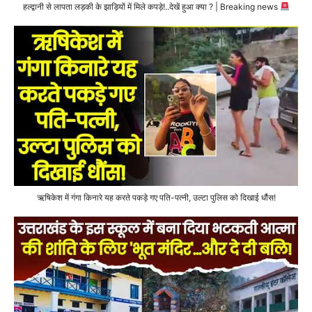
हल्द्वानी से लापता लड़की के झाड़ियों में मिले कपड़े!..देखें हुआ क्या ? | Breaking news
ऋषिकेश में गंगा किनारे यह करते पकड़े गए पति-पत्नी, उल्टा पुलिस को दिखाई धौंस!