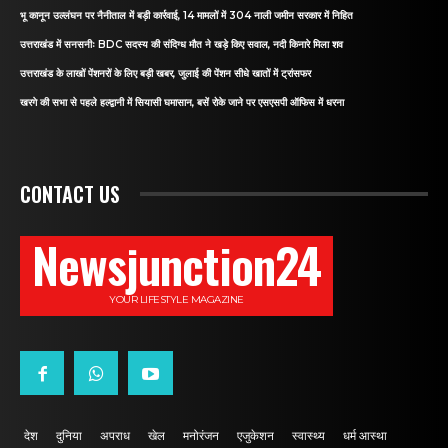
भू कानून उल्लंघन पर नैनीताल में बड़ी कार्रवाई, 14 मामलों में 304 नाली जमीन सरकार में निहित
उत्तराखंड में सनसनीः BDC सदस्य की संदिग्ध मौत ने खड़े किए सवाल, नदी किनारे मिला शव
उत्तराखंड के लाखों पेंशनरों के लिए बड़ी खबर, जुलाई की पेंशन सीधे खातों में ट्रांसफर
खरगे की सभा से पहले हल्द्वानी में सियासी घमासान, बसें रोके जाने पर एसएसपी ऑफिस में धरना
CONTACT US
Newsjunction24
YOUR LIFESTYLE MAGAZINE
देश
दुनिया
अपराध
खेल
मनोरंजन
एजुकेशन
स्वास्थ्य
धर्म आस्था