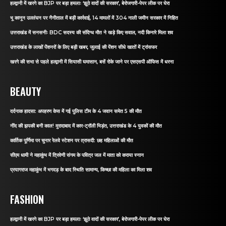
हल्द्वानी में खरगे का BJP पर बड़ा हमलाः ‘झूठे वादों की सरकार’, बेरोजगारी-पेपर लीक पर घेरा
भू कानून उल्लंघन पर नैनीताल में बड़ी कार्रवाई, 14 मामलों में 304 नाली जमीन सरकार में निहित
उत्तराखंड में सनसनीः BDC सदस्य की संदिग्ध मौत ने खड़े किए सवाल, नदी किनारे मिला शव
उत्तराखंड के लाखों पेंशनरों के लिए बड़ी खबर, जुलाई की पेंशन सीधे खातों में ट्रांसफर
खरगे की सभा से पहले हल्द्वानी में सियासी घमासान, बसें रोके जाने पर एसएसपी ऑफिस में धरना
BEAUTY
दर्दनाक हादसा: अपहरण केस में गई पुलिस टीम के 4 जवान समेत 5 की मौत
नींद की झपकी बनी काल! मुरादाबाद में कार-ट्रॉली भिड़ंत, उत्तराखंड के 4 युवकों की मौत
कार्तिक पूर्णिमा पर चुनार रेलवे स्टेशन पर त्रासदी: छह महिलाओं की मौत
सीएम धामी ने महाकुंभ में त्रिवेणी संगम के पवित्र जल में माता को कराया स्नान
प्रयागराज महाकुंभ में भगदड़ के बाद स्थिति सामान्य, किच्छा की महिला का मिला शव
FASHION
हल्द्वानी में खरगे का BJP पर बड़ा हमलाः ‘झूठे वादों की सरकार’, बेरोजगारी-पेपर लीक पर घेरा