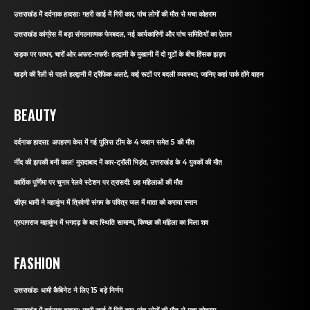
उत्तराखंड में दर्दनाक हादसाः गहरी खाई में गिरी कार, पांच लोगों की मौत से मचा कोहराम
उत्तराखंड कांग्रेस में बड़ा संगठनात्मक फेरबदल, नई कार्यकारिणी और पांच समितियों का ऐलान
सड़क पर पत्थर, चारों ओर अफरा-तफरीः हल्द्वानी के मुखानी में दो गुटों के बीच हिंसक झड़प
खड़गे की रैली से पहले हल्द्वानी में ट्रैफिक अलर्ट, कई रूटों पर बदली व्यवस्था; जानिए कहां पार्क होंगे वाहन
BEAUTY
दर्दनाक हादसा: अपहरण केस में गई पुलिस टीम के 4 जवान समेत 5 की मौत
नींद की झपकी बनी काल! मुरादाबाद में कार-ट्रॉली भिड़ंत, उत्तराखंड के 4 युवकों की मौत
कार्तिक पूर्णिमा पर चुनार रेलवे स्टेशन पर त्रासदी: छह महिलाओं की मौत
सीएम धामी ने महाकुंभ में त्रिवेणी संगम के पवित्र जल में माता को कराया स्नान
प्रयागराज महाकुंभ में भगदड़ के बाद स्थिति सामान्य, किच्छा की महिला का मिला शव
FASHION
उत्तराखंडः धामी कैबिनेट ने लिए 15 बड़े निर्णय