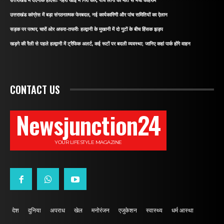
उत्तराखंड में दर्दनाक हादसाः गहरी खाई में गिरी कार, पांच लोगों की मौत से मचा कोहराम
उत्तराखंड कांग्रेस में बड़ा संगठनात्मक फेरबदल, नई कार्यकारिणी और पांच समितियों का ऐलान
सड़क पर पत्थर, चारों ओर अफरा-तफरीः हल्द्वानी के मुखानी में दो गुटों के बीच हिंसक झड़प
खड़गे की रैली से पहले हल्द्वानी में ट्रैफिक अलर्ट, कई रूटों पर बदली व्यवस्था; जानिए कहां पार्क होंगे वाहन
CONTACT US
Newsjunction24
YOUR LIFESTYLE MAGAZINE
देश
दुनिया
अपराध
खेल
मनोरंजन
एजुकेशन
स्वास्थ्य
धर्म आस्था