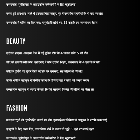
उत्तराखंडः यूपीसीएल के आउटसोर्स कर्मचारियों के लिए खुशखबरी
ममता हुई तार-तार! नाले में तड़पता मिला मासूम, मुंह में रबर देख ग्रामीणों के भी उड़ गए होश
उत्तराखंड में बारिश का रौद्र रूप: यमुनोत्री हाईवे बंद, 85 सड़कें ठप, जनजीवन बेहाल
BEAUTY
दर्दनाक हादसा: अपहरण केस में गई पुलिस टीम के 4 जवान समेत 5 की मौत
नींद की झपकी बनी काल! मुरादाबाद में कार-ट्रॉली भिड़ंत, उत्तराखंड के 4 युवकों की मौत
कार्तिक पूर्णिमा पर चुनार रेलवे स्टेशन पर त्रासदी: छह महिलाओं की मौत
सीएम धामी ने महाकुंभ में त्रिवेणी संगम के पवित्र जल में माता को कराया स्नान
प्रयागराज महाकुंभ में भगदड़ के बाद स्थिति सामान्य, किच्छा की महिला का मिला शव
FASHION
मतदाता सूची को त्रुटिरहित बनाने पर जोर, एसआईआर निरीक्षण में आयुक्त ने परखी व्यवस्थाएं
हल्द्वानी के लिए अहम दिन, नगर निगम बोर्ड ने जनता से जुड़े 15 मुद्दों पर लगाई मुहर
उत्तराखंडः यूपीसीएल के आउटसोर्स कर्मचारियों के लिए खुशखबरी