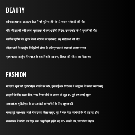
BEAUTY
दर्दनाक हादसा: अपहरण केस में गई पुलिस टीम के 4 जवान समेत 5 की मौत
नींद की झपकी बनी काल! मुरादाबाद में कार-ट्रॉली भिड़ंत, उत्तराखंड के 4 युवकों की मौत
कार्तिक पूर्णिमा पर चुनार रेलवे स्टेशन पर त्रासदी: छह महिलाओं की मौत
सीएम धामी ने महाकुंभ में त्रिवेणी संगम के पवित्र जल में माता को कराया स्नान
प्रयागराज महाकुंभ में भगदड़ के बाद स्थिति सामान्य, किच्छा की महिला का मिला शव
FASHION
मतदाता सूची को त्रुटिरहित बनाने पर जोर, एसआईआर निरीक्षण में आयुक्त ने परखी व्यवस्थाएं
हल्द्वानी के लिए अहम दिन, नगर निगम बोर्ड ने जनता से जुड़े 15 मुद्दों पर लगाई मुहर
उत्तराखंडः यूपीसीएल के आउटसोर्स कर्मचारियों के लिए खुशखबरी
ममता हुई तार-तार! नाले में तड़पता मिला मासूम, मुंह में रबर देख ग्रामीणों के भी उड़ गए होश
उत्तराखंड में बारिश का रौद्र रूप: यमुनोत्री हाईवे बंद, 85 सड़कें ठप, जनजीवन बेहाल