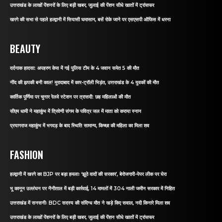
उत्तराखंड के लाखों पेंशनरों के लिए बड़ी खबर, जुलाई की पेंशन सीधे खातों में ट्रांसफर
खरगे की सभा से पहले हल्द्वानी में सियासी घमासान, बसें रोके जाने पर एसएसपी ऑफिस में धरना
BEAUTY
दर्दनाक हादसा: अपहरण केस में गई पुलिस टीम के 4 जवान समेत 5 की मौत
नींद की झपकी बनी काल! मुरादाबाद में कार-ट्रॉली भिड़ंत, उत्तराखंड के 4 युवकों की मौत
कार्तिक पूर्णिमा पर चुनार रेलवे स्टेशन पर त्रासदी: छह महिलाओं की मौत
सीएम धामी ने महाकुंभ में त्रिवेणी संगम के पवित्र जल में माता को कराया स्नान
प्रयागराज महाकुंभ में भगदड़ के बाद स्थिति सामान्य, किच्छा की महिला का मिला शव
FASHION
हल्द्वानी में खरगे का BJP पर बड़ा हमलाः ‘झूठे वादों की सरकार’, बेरोजगारी-पेपर लीक पर घेरा
भू कानून उल्लंघन पर नैनीताल में बड़ी कार्रवाई, 14 मामलों में 304 नाली जमीन सरकार में निहित
उत्तराखंड में सनसनीः BDC सदस्य की संदिग्ध मौत ने खड़े किए सवाल, नदी किनारे मिला शव
उत्तराखंड के लाखों पेंशनरों के लिए बड़ी खबर, जुलाई की पेंशन सीधे खातों में ट्रांसफर