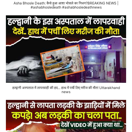
Asha Bhosle Death: कैसे हुआ आशा भोसले का निधन?BREAKING NEWS |
#ashabhosledeath #ashabhosledeathnews
हल्द्वानी अस्पताल में लापरवाही की हद... हाथ में पर्ची लिए मरीज की मौत! Uttarakhand
news