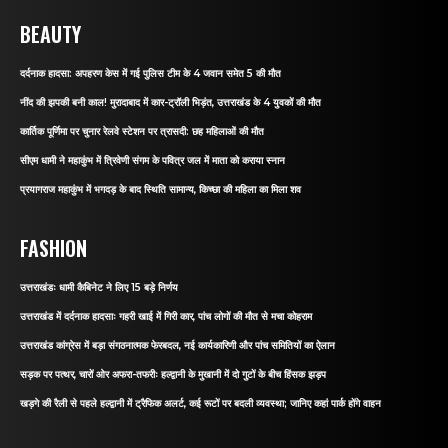
BEAUTY
दर्दनाक हादसा: अपहरण केस में गई पुलिस टीम के 4 जवान समेत 5 की मौत
नींद की झपकी बनी काल! मुरादाबाद में कार-ट्रॉली भिड़ंत, उत्तराखंड के 4 युवकों की मौत
कार्तिक पूर्णिमा पर चुनार रेलवे स्टेशन पर त्रासदी: छह महिलाओं की मौत
सीएम धामी ने महाकुंभ में त्रिवेणी संगम के पवित्र जल में माता को कराया स्नान
प्रयागराज महाकुंभ में भगदड़ के बाद स्थिति सामान्य, किच्छा की महिला का मिला शव
FASHION
उत्तराखंडः धामी कैबिनेट ने लिए 15 बड़े निर्णय
उत्तराखंड में दर्दनाक हादसाः गहरी खाई में गिरी कार, पांच लोगों की मौत से मचा कोहराम
उत्तराखंड कांग्रेस में बड़ा संगठनात्मक फेरबदल, नई कार्यकारिणी और पांच समितियों का ऐलान
सड़क पर पत्थर, चारों ओर अफरा-तफरीः हल्द्वानी के मुखानी में दो गुटों के बीच हिंसक झड़प
खड़गे की रैली से पहले हल्द्वानी में ट्रैफिक अलर्ट, कई रूटों पर बदली व्यवस्था; जानिए कहां पार्क होंगे वाहन