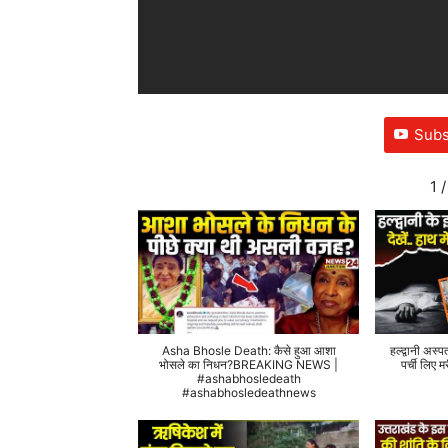
Subs
1
/
Asha Bhosle Death: कैसे हुआ आशा
हल्द्वानी अस्प
भोसले का निधन?BREAKING NEWS |
पर्ची लिए
#ashabhosledeath
#ashabhosledeathnews