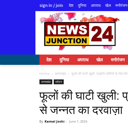
देश
दुनिया
अपराध
खेल
मनोरंजन
sign in / join
देश
दुनिया
अपराध
खेल
मनोरंजन
Home
उत्तराखंड
फूलों की घाटी खुली: प्रकृति प्रेमियों के लिए फि
उत्तराखंड
पर्यटन
फूलों की घाटी खुली: प्
से जन्नत का दरवाज़ा
By
Kamal Joshi
-
June 1, 2026