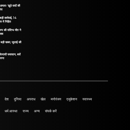
हमलाः ‘झूठे वादों की
ेरा
ड़ी कार्रवाई, 14
 में निहित
य की संदिग्ध मौत ने
 शव
िए बड़ी खबर, जुलाई की
 सियासी घमासान, बसें
धरना
देश
दुनिया
अपराध
खेल
मनोरंजन
एजुकेशन
स्वास्थ्य
धर्म आस्था
राज्य
अन्य
संपर्क करें