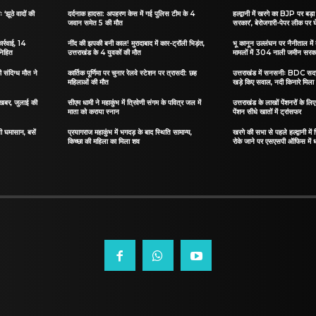
 ‘झूठे वादों की
दर्दनाक हादसा: अपहरण केस में गई पुलिस टीम के 4
हल्द्वानी में खरगे का BJP पर बड़ा 
जवान समेत 5 की मौत
सरकार’, बेरोजगारी-पेपर लीक पर घ
ार्रवाई, 14
नींद की झपकी बनी काल! मुरादाबाद में कार-ट्रॉली भिड़ंत,
भू कानून उल्लंघन पर नैनीताल में ब
निहित
उत्तराखंड के 4 युवकों की मौत
मामलों में 304 नाली जमीन सरकार
संदिग्ध मौत ने
कार्तिक पूर्णिमा पर चुनार रेलवे स्टेशन पर त्रासदी: छह
उत्तराखंड में सनसनीः BDC सदस्
महिलाओं की मौत
खड़े किए सवाल, नदी किनारे मिला
ी खबर, जुलाई की
सीएम धामी ने महाकुंभ में त्रिवेणी संगम के पवित्र जल में
उत्तराखंड के लाखों पेंशनरों के ल
माता को कराया स्नान
पेंशन सीधे खातों में ट्रांसफर
सी घमासान, बसें
प्रयागराज महाकुंभ में भगदड़ के बाद स्थिति सामान्य,
खरगे की सभा से पहले हल्द्वानी में
किच्छा की महिला का मिला शव
रोके जाने पर एसएसपी ऑफिस में 