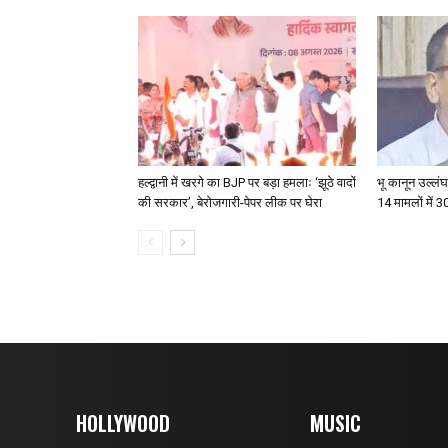
हल्द्वानी में खरगे का BJP पर बड़ा हमलाः ‘झूठे वादों
भू कानून उल्लंघन
की सरकार’, बेरोजगारी-पेपर लीक पर घेरा
14 मामलों में 
HOLLYWOOD
MUSIC