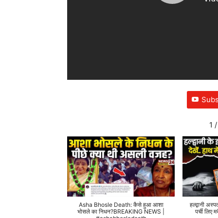
Subs
1
/
Asha Bhosle Death: कैसे हुआ आशा
हल्द्वानी अस्प
भोसले का निधन?BREAKING NEWS |
पर्ची लिए