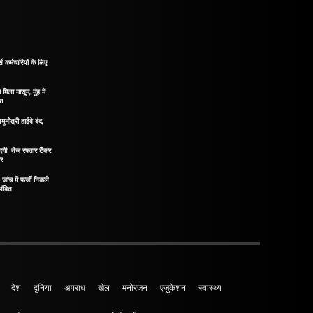
 कर्मचारियों के लिए
मिला मासूम, मुंह में
ोश
मुनोत्री हाईवे बंद,
दगी: तेज रफ्तार टैंकर
ीर
ंच में फर्जी निकले
लंबित
देश
दुनिया
अपराध
खेल
मनोरंजन
एजुकेशन
स्वास्थ्य