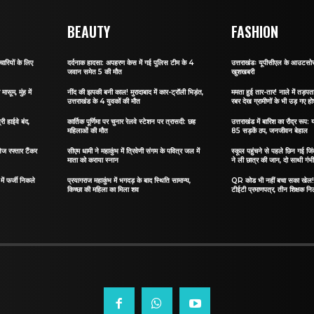
BEAUTY
FASHION
ारियों के लिए
दर्दनाक हादसा: अपहरण केस में गई पुलिस टीम के 4
उत्तराखंडः यूपीसीएल के आउटसोर्स
जवान समेत 5 की मौत
खुशखबरी
ासूम, मुंह में
नींद की झपकी बनी काल! मुरादाबाद में कार-ट्रॉली भिड़ंत,
ममता हुई तार-तार! नाले में तड़पता 
उत्तराखंड के 4 युवकों की मौत
रबर देख ग्रामीणों के भी उड़ गए ह
री हाईवे बंद,
कार्तिक पूर्णिमा पर चुनार रेलवे स्टेशन पर त्रासदी: छह
उत्तराखंड में बारिश का रौद्र रूप: य
महिलाओं की मौत
85 सड़कें ठप, जनजीवन बेहाल
ेज रफ्तार टैंकर
सीएम धामी ने महाकुंभ में त्रिवेणी संगम के पवित्र जल में
स्कूल पहुंचने से पहले छिन गई जिं
माता को कराया स्नान
ने ली छात्र की जान, दो साथी गंभ
ं फर्जी निकले
प्रयागराज महाकुंभ में भगदड़ के बाद स्थिति सामान्य,
QR कोड भी नहीं बचा सका खेल! जा
किच्छा की महिला का मिला शव
टीईटी प्रमाणपत्र, तीन शिक्षक नि