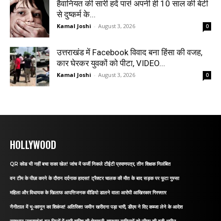
हैवानियत की सारी हदें पार! अपनी ही 10 साल की बेटी
से दुष्कर्म के...
Kamal Joshi
-
August 3, 2026
0
उत्तराखंड में Facebook विवाद बना हिंसा की वजह,
कार घेरकर युवकों को पीटा, VIDEO...
Kamal Joshi
-
August 3, 2026
0
HOLLYWOOD
QR कोड भी नहीं बचा सका खेल! जांच में फर्जी निकले टीईटी प्रमाणपत्र, तीन शिक्षक निलंबित
वन टीम के पीछा करने के दौरान दर्दनाक हादसा! ट्रैक्टर चालक की मौत के बाद सड़क पर फूटा गुस्सा
महिला और विधायक के खिलाफ आपत्तिजनक वीडियो डालने वाला आरोपी आखिरकार गिरफ्तार
नैनीताल में भू-कानून का शिकंजा! अतिरिक्त जमीन खरीदना पड़ा भारी, डीएम ने दिए कब्जा लेने के आदेश