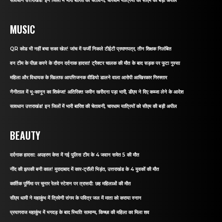
सावधान उत्तराखंड! इन जिलों में भारी बारिश की चेतावनी, चारधाम यात्रियों को सीएम की बड़ी अपील
MUSIC
QR कोड भी नहीं बचा सका खेल! जांच में फर्जी निकले टीईटी प्रमाणपत्र, तीन शिक्षक निलंबित
वन टीम के पीछा करने के दौरान दर्दनाक हादसा! ट्रैक्टर चालक की मौत के बाद सड़क पर फूटा गुस्सा
महिला और विधायक के खिलाफ आपत्तिजनक वीडियो डालने वाला आरोपी आखिरकार गिरफ्तार
नैनीताल में भू-कानून का शिकंजा! अतिरिक्त जमीन खरीदना पड़ा भारी, डीएम ने दिए कब्जा लेने के आदेश
सावधान उत्तराखंड! इन जिलों में भारी बारिश की चेतावनी, चारधाम यात्रियों को सीएम की बड़ी अपील
BEAUTY
दर्दनाक हादसा: अपहरण केस में गई पुलिस टीम के 4 जवान समेत 5 की मौत
नींद की झपकी बनी काल! मुरादाबाद में कार-ट्रॉली भिड़ंत, उत्तराखंड के 4 युवकों की मौत
कार्तिक पूर्णिमा पर चुनार रेलवे स्टेशन पर त्रासदी: छह महिलाओं की मौत
सीएम धामी ने महाकुंभ में त्रिवेणी संगम के पवित्र जल में माता को कराया स्नान
प्रयागराज महाकुंभ में भगदड़ के बाद स्थिति सामान्य, किच्छा की महिला का मिला शव