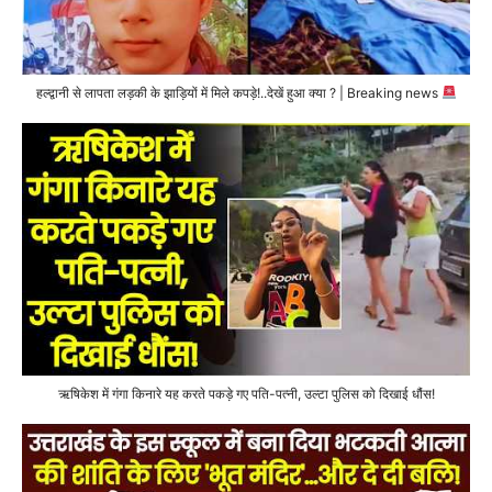
हल्द्वानी से लापता लड़की के झाड़ियों में मिले कपड़े!..देखें हुआ क्या ? | Breaking news
ऋषिकेश में गंगा किनारे यह करते पकड़े गए पति-पत्नी, उल्टा पुलिस को दिखाई धौंस!