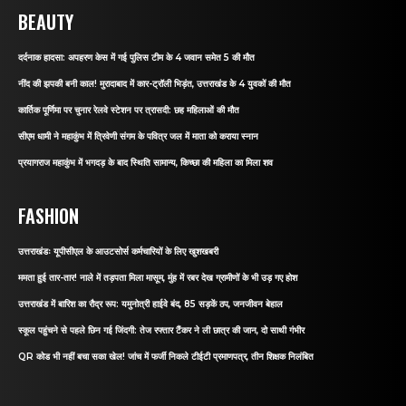
BEAUTY
दर्दनाक हादसा: अपहरण केस में गई पुलिस टीम के 4 जवान समेत 5 की मौत
नींद की झपकी बनी काल! मुरादाबाद में कार-ट्रॉली भिड़ंत, उत्तराखंड के 4 युवकों की मौत
कार्तिक पूर्णिमा पर चुनार रेलवे स्टेशन पर त्रासदी: छह महिलाओं की मौत
सीएम धामी ने महाकुंभ में त्रिवेणी संगम के पवित्र जल में माता को कराया स्नान
प्रयागराज महाकुंभ में भगदड़ के बाद स्थिति सामान्य, किच्छा की महिला का मिला शव
FASHION
उत्तराखंडः यूपीसीएल के आउटसोर्स कर्मचारियों के लिए खुशखबरी
ममता हुई तार-तार! नाले में तड़पता मिला मासूम, मुंह में रबर देख ग्रामीणों के भी उड़ गए होश
उत्तराखंड में बारिश का रौद्र रूप: यमुनोत्री हाईवे बंद, 85 सड़कें ठप, जनजीवन बेहाल
स्कूल पहुंचने से पहले छिन गई जिंदगी: तेज रफ्तार टैंकर ने ली छात्र की जान, दो साथी गंभीर
QR कोड भी नहीं बचा सका खेल! जांच में फर्जी निकले टीईटी प्रमाणपत्र, तीन शिक्षक निलंबित