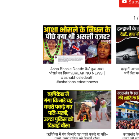
Subs
1
/
Asha Bhosle Death: कैसे हुआ आशा
हल्द्वानी अस्प
भोसले का निधन?BREAKING NEWS |
पर्ची लिए
#ashabhosledeath
#ashabhosledeathnews
ऋषिकेश में गंगा किनारे यह करते पकड़े गए पति-
उत्तराखंड क
पत्नी, उल्टा पुलिस को दिखाई धौंस!
आत्मा की शां