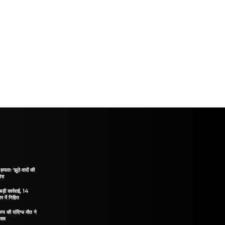
हमलाः ‘झूठे वादों की
ेरा
ड़ी कार्रवाई, 14
 में निहित
य की संदिग्ध मौत ने
 शव