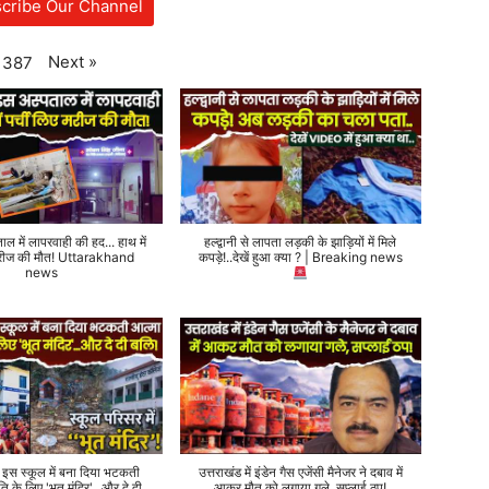
cribe Our Channel
Next
»
387
ताल में लापरवाही की हद... हाथ में
हल्द्वानी से लापता लड़की के झाड़ियों में मिले
 मरीज की मौत! Uttarakhand
कपड़े!..देखें हुआ क्या ? | Breaking news
news
े इस स्कूल में बना दिया भटकती
उत्तराखंड में इंडेन गैस एजेंसी मैनेजर ने दबाव में
ति के लिए 'भूत मंदिर'...और दे दी
आकर मौत को लगाया गले, सप्लाई ठप!