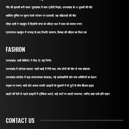
नींद की झपकी बनी काल! मुरादाबाद में कार-ट्रॉली भिड़ंत, उत्तराखंड के 4 युवकों की मौत
कार्तिक पूर्णिमा पर चुनार रेलवे स्टेशन पर त्रासदी: छह महिलाओं की मौत
सीएम धामी ने महाकुंभ में त्रिवेणी संगम के पवित्र जल में माता को कराया स्नान
प्रयागराज महाकुंभ में भगदड़ के बाद स्थिति सामान्य, किच्छा की महिला का मिला शव
FASHION
उत्तराखंडः धामी कैबिनेट ने लिए 15 बड़े निर्णय
उत्तराखंड में दर्दनाक हादसाः गहरी खाई में गिरी कार, पांच लोगों की मौत से मचा कोहराम
उत्तराखंड कांग्रेस में बड़ा संगठनात्मक फेरबदल, नई कार्यकारिणी और पांच समितियों का ऐलान
सड़क पर पत्थर, चारों ओर अफरा-तफरीः हल्द्वानी के मुखानी में दो गुटों के बीच हिंसक झड़प
खड़गे की रैली से पहले हल्द्वानी में ट्रैफिक अलर्ट, कई रूटों पर बदली व्यवस्था; जानिए कहां पार्क होंगे वाहन
CONTACT US