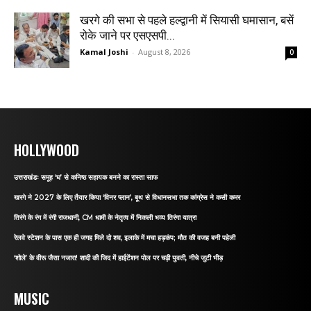
खरगे की सभा से पहले हल्द्वानी में सियासी घमासान, बसें
रोके जाने पर एसएसपी...
Kamal Joshi
-
August 8, 2026
0
HOLLYWOOD
उत्तराखंडः समूह ‘घ’ से कनिष्ठ सहायक बनने का रास्ता साफ
खरगे ने 2027 के लिए तैयार किया ‘विनर प्लान’, बूथ से विधानसभा तक कांग्रेस ने कसी कमर
तिरंगे के रंग में रंगी राजधानी, CM धामी के नेतृत्व में निकली भव्य तिरंगा यात्रा
रेलवे स्टेशन के पास एक ही जगह मिले दो शव, इलाके में मचा हड़कंप; मौत की वजह बनी पहेली
‘शोले’ के वीरू जैसा नजारा! शादी की जिद में हाईटेंशन पोल पर चढ़ी युवती, नीचे जुटी भीड़
MUSIC