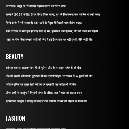
उत्तराखंडः समूह ‘घ’ से कनिष्ठ सहायक बनने का रास्ता साफ
खरगे ने 2027 के लिए तैयार किया ‘विनर प्लान’, बूथ से विधानसभा तक कांग्रेस ने कसी कमर
तिरंगे के रंग में रंगी राजधानी, CM धामी के नेतृत्व में निकली भव्य तिरंगा यात्रा
रेलवे स्टेशन के पास एक ही जगह मिले दो शव, इलाके में मचा हड़कंप; मौत की वजह बनी पहेली
‘शोले’ के वीरू जैसा नजारा! शादी की जिद में हाईटेंशन पोल पर चढ़ी युवती, नीचे जुटी भीड़
BEAUTY
दर्दनाक हादसा: अपहरण केस में गई पुलिस टीम के 4 जवान समेत 5 की मौत
नींद की झपकी बनी काल! मुरादाबाद में कार-ट्रॉली भिड़ंत, उत्तराखंड के 4 युवकों की मौत
कार्तिक पूर्णिमा पर चुनार रेलवे स्टेशन पर त्रासदी: छह महिलाओं की मौत
सीएम धामी ने महाकुंभ में त्रिवेणी संगम के पवित्र जल में माता को कराया स्नान
प्रयागराज महाकुंभ में भगदड़ के बाद स्थिति सामान्य, किच्छा की महिला का मिला शव
FASHION