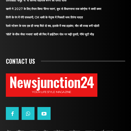
उत्तराखंडः समूह ‘घ’ से कनिष्ठ सहायक बनने का रास्ता साफ
खरगे ने 2027 के लिए तैयार किया ‘विनर प्लान’, बूथ से विधानसभा तक कांग्रेस ने कसी कमर
तिरंगे के रंग में रंगी राजधानी, CM धामी के नेतृत्व में निकली भव्य तिरंगा यात्रा
रेलवे स्टेशन के पास एक ही जगह मिले दो शव, इलाके में मचा हड़कंप; मौत की वजह बनी पहेली
‘शोले’ के वीरू जैसा नजारा! शादी की जिद में हाईटेंशन पोल पर चढ़ी युवती, नीचे जुटी भीड़
CONTACT US
Newsjunction24
YOUR LIFESTYLE MAGAZINE