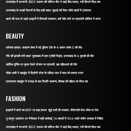
उत्तराखंड में सनसनीः BDC सदस्य की संदिग्ध मौत ने खड़े किए सवाल, नदी किनारे मिला शव
उत्तराखंड के लाखों पेंशनरों के लिए बड़ी खबर, जुलाई की पेंशन सीधे खातों में ट्रांसफर
खरगे की सभा से पहले हल्द्वानी में सियासी घमासान, बसें रोके जाने पर एसएसपी ऑफिस में धरना
BEAUTY
दर्दनाक हादसा: अपहरण केस में गई पुलिस टीम के 4 जवान समेत 5 की मौत
नींद की झपकी बनी काल! मुरादाबाद में कार-ट्रॉली भिड़ंत, उत्तराखंड के 4 युवकों की मौत
कार्तिक पूर्णिमा पर चुनार रेलवे स्टेशन पर त्रासदी: छह महिलाओं की मौत
सीएम धामी ने महाकुंभ में त्रिवेणी संगम के पवित्र जल में माता को कराया स्नान
प्रयागराज महाकुंभ में भगदड़ के बाद स्थिति सामान्य, किच्छा की महिला का मिला शव
FASHION
हल्द्वानी में खरगे का BJP पर बड़ा हमलाः ‘झूठे वादों की सरकार’, बेरोजगारी-पेपर लीक पर घेरा
भू कानून उल्लंघन पर नैनीताल में बड़ी कार्रवाई, 14 मामलों में 304 नाली जमीन सरकार में निहित
उत्तराखंड में सनसनीः BDC सदस्य की संदिग्ध मौत ने खड़े किए सवाल, नदी किनारे मिला शव