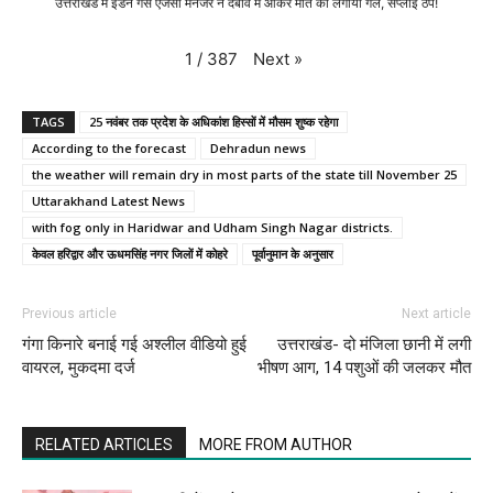
उत्तराखंड में इंडेन गैस एजेंसी मैनेजर ने दबाव में आकर मौत को लगाया गले, सप्लाई ठप!
Next
»
1
/
387
TAGS
25 नवंबर तक प्रदेश के अधिकांश हिस्सों में मौसम शुष्क रहेगा
According to the forecast
Dehradun news
the weather will remain dry in most parts of the state till November 25
Uttarakhand Latest News
with fog only in Haridwar and Udham Singh Nagar districts.
केवल हरिद्वार और ऊधमसिंह नगर जिलों में कोहरे
पूर्वानुमान के अनुसार
Previous article
Next article
गंगा किनारे बनाई गई अश्लील वीडियो हुई
उत्तराखंड- दो मंजिला छानी में लगी
वायरल, मुकदमा दर्ज
भीषण आग, 14 पशुओं की जलकर मौत
RELATED ARTICLES
MORE FROM AUTHOR