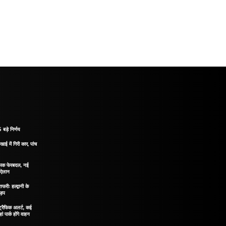
 बड़े निर्णय
खाई में गिरी कार, पांच
नात्मक फेरबदल, नई
ा ऐलान
रीः हल्द्वानी के
ड़प
ं ट्रैफिक अलर्ट, कई
ं पार्क होंगे वाहन