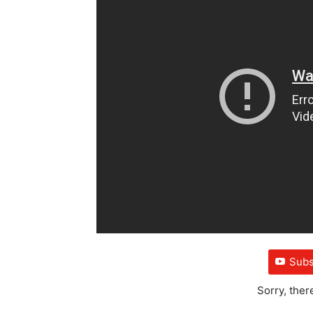
Subs
Sorry, ther