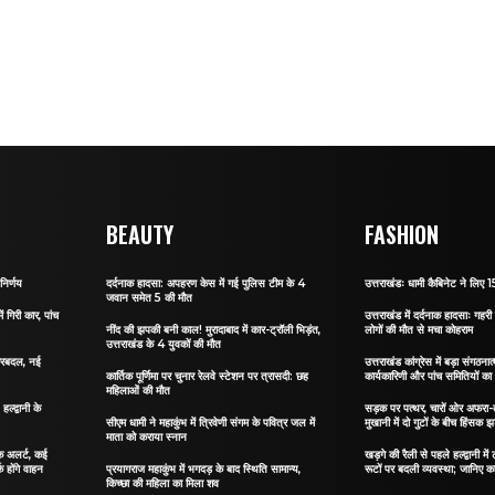
BEAUTY
FASHION
निर्णय
दर्दनाक हादसा: अपहरण केस में गई पुलिस टीम के 4
उत्तराखंडः धामी कैबिनेट ने लिए 15
जवान समेत 5 की मौत
ं गिरी कार, पांच
उत्तराखंड में दर्दनाक हादसाः गहरी 
नींद की झपकी बनी काल! मुरादाबाद में कार-ट्रॉली भिड़ंत,
लोगों की मौत से मचा कोहराम
उत्तराखंड के 4 युवकों की मौत
 फेरबदल, नई
उत्तराखंड कांग्रेस में बड़ा संगठ
कार्तिक पूर्णिमा पर चुनार रेलवे स्टेशन पर त्रासदी: छह
कार्यकारिणी और पांच समितियों क
महिलाओं की मौत
्द्वानी के
सड़क पर पत्थर, चारों ओर अफरा-तफ
सीएम धामी ने महाकुंभ में त्रिवेणी संगम के पवित्र जल में
मुखानी में दो गुटों के बीच हिंसक झ
माता को कराया स्नान
फिक अलर्ट, कई
खड़गे की रैली से पहले हल्द्वानी मे
क होंगे वाहन
प्रयागराज महाकुंभ में भगदड़ के बाद स्थिति सामान्य,
रूटों पर बदली व्यवस्था; जानिए कहा
किच्छा की महिला का मिला शव