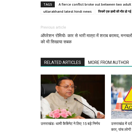
TAGS
A fierce conflict broke out between two adul
uttarakhand latest hindi news
जिसमें एक हाथी की मौत हो गई
Previous article
ऑपरेशन रोमियोः कार से भारी मात्रा में शराब बरामद, मनचलो
को भी सिखाया सबक
RELATED ARTICLES
MORE FROM AUTHOR
उत्तराखंडः धामी कैबिनेट ने लिए 15 बड़े निर्णय
उत्तराखंड में द
कार, पांच लोगो