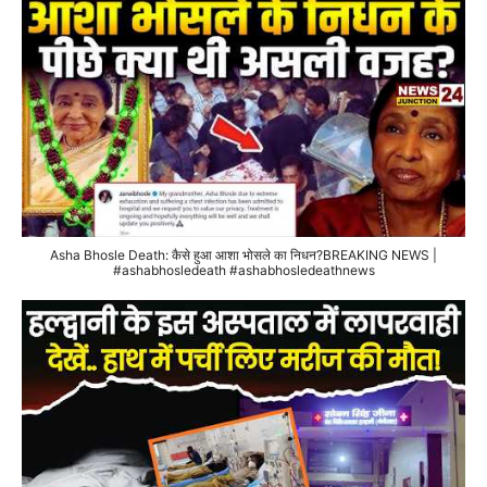
Asha Bhosle Death: कैसे हुआ आशा भोसले का निधन?BREAKING NEWS |
#ashabhosledeath #ashabhosledeathnews