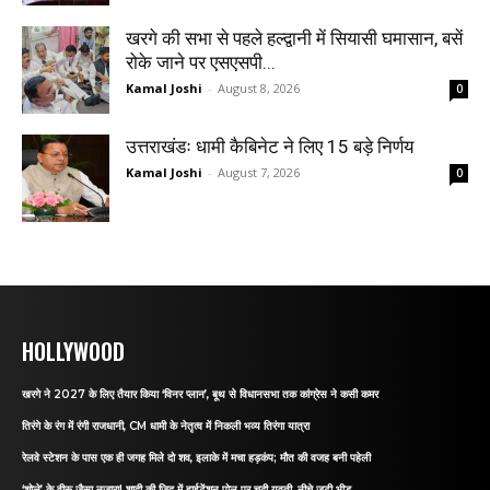
खरगे की सभा से पहले हल्द्वानी में सियासी घमासान, बसें
रोके जाने पर एसएसपी...
Kamal Joshi
-
August 8, 2026
0
उत्तराखंडः धामी कैबिनेट ने लिए 15 बड़े निर्णय
Kamal Joshi
-
August 7, 2026
0
HOLLYWOOD
खरगे ने 2027 के लिए तैयार किया ‘विनर प्लान’, बूथ से विधानसभा तक कांग्रेस ने कसी कमर
तिरंगे के रंग में रंगी राजधानी, CM धामी के नेतृत्व में निकली भव्य तिरंगा यात्रा
रेलवे स्टेशन के पास एक ही जगह मिले दो शव, इलाके में मचा हड़कंप; मौत की वजह बनी पहेली
‘शोले’ के वीरू जैसा नजारा! शादी की जिद में हाईटेंशन पोल पर चढ़ी युवती, नीचे जुटी भीड़