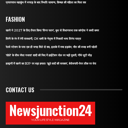
प्रयागराज महाकुंभ में भगदड़ के बाद स्थिति सामान्य, किच्छा की महिला का मिला शव
FASHION
खरगे ने 2027 के लिए तैयार किया ‘विनर प्लान’, बूथ से विधानसभा तक कांग्रेस ने कसी कमर
तिरंगे के रंग में रंगी राजधानी, CM धामी के नेतृत्व में निकली भव्य तिरंगा यात्रा
रेलवे स्टेशन के पास एक ही जगह मिले दो शव, इलाके में मचा हड़कंप; मौत की वजह बनी पहेली
‘शोले’ के वीरू जैसा नजारा! शादी की जिद में हाईटेंशन पोल पर चढ़ी युवती, नीचे जुटी भीड़
हल्द्वानी में खरगे का BJP पर बड़ा हमलाः ‘झूठे वादों की सरकार’, बेरोजगारी-पेपर लीक पर घेरा
CONTACT US
Newsjunction24
YOUR LIFESTYLE MAGAZINE