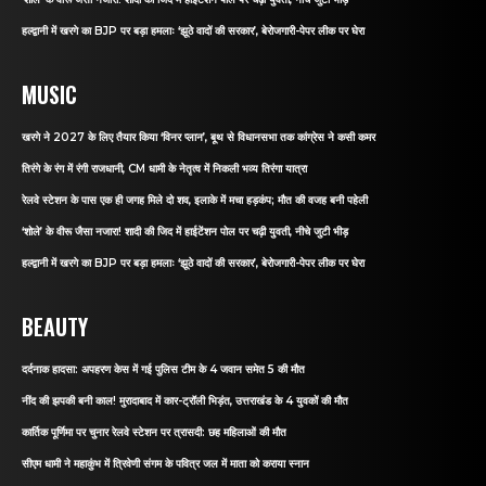
हल्द्वानी में खरगे का BJP पर बड़ा हमलाः ‘झूठे वादों की सरकार’, बेरोजगारी-पेपर लीक पर घेरा
MUSIC
खरगे ने 2027 के लिए तैयार किया ‘विनर प्लान’, बूथ से विधानसभा तक कांग्रेस ने कसी कमर
तिरंगे के रंग में रंगी राजधानी, CM धामी के नेतृत्व में निकली भव्य तिरंगा यात्रा
रेलवे स्टेशन के पास एक ही जगह मिले दो शव, इलाके में मचा हड़कंप; मौत की वजह बनी पहेली
‘शोले’ के वीरू जैसा नजारा! शादी की जिद में हाईटेंशन पोल पर चढ़ी युवती, नीचे जुटी भीड़
हल्द्वानी में खरगे का BJP पर बड़ा हमलाः ‘झूठे वादों की सरकार’, बेरोजगारी-पेपर लीक पर घेरा
BEAUTY
दर्दनाक हादसा: अपहरण केस में गई पुलिस टीम के 4 जवान समेत 5 की मौत
नींद की झपकी बनी काल! मुरादाबाद में कार-ट्रॉली भिड़ंत, उत्तराखंड के 4 युवकों की मौत
कार्तिक पूर्णिमा पर चुनार रेलवे स्टेशन पर त्रासदी: छह महिलाओं की मौत
सीएम धामी ने महाकुंभ में त्रिवेणी संगम के पवित्र जल में माता को कराया स्नान