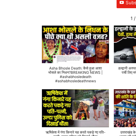
Subs
1
/
Asha Bhosle Death: कैसे हुआ आशा
हल्द्वानी अस्प
भोसले का निधन?BREAKING NEWS |
पर्ची लिए
#ashabhosledeath
#ashabhosledeathnews
ऋषिकेश में गंगा किनारे यह करते पकड़े गए पति-
उत्तराखंड क