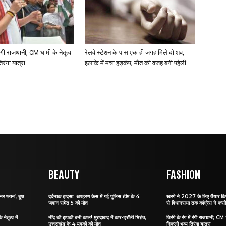
ं रंगी राजधानी, CM धामी के नेतृत्व
रेलवे स्टेशन के पास एक ही जगह मिले दो शव,
िरंगा यात्रा
इलाके में मचा हड़कंप; मौत की वजह बनी पहेली
BEAUTY
FASHION
र प्लान’, बूथ
दर्दनाक हादसा: अपहरण केस में गई पुलिस टीम के 4
खरगे ने 2027 के लिए तैयार किया
जवान समेत 5 की मौत
से विधानसभा तक कांग्रेस ने कस
नेतृत्व में
नींद की झपकी बनी काल! मुरादाबाद में कार-ट्रॉली भिड़ंत,
तिरंगे के रंग में रंगी राजधानी, CM ध
उत्तराखंड के 4 युवकों की मौत
निकली भव्य तिरंगा यात्रा