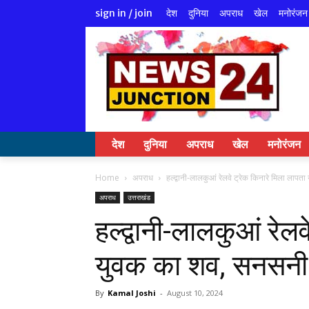
देश
दुनिया
अपराध
खेल
मनोरंजन
sign in / join
देश
दुनिया
अपराध
खेल
मनोरंजन
Home
अपराध
हल्द्वानी-लालकुआं रेलवे ट्रेक किनारे मिला लाप
अपराध
उत्तराखंड
हल्द्वानी-लालकुआं रेल
युवक का शव, सनसनी
By
Kamal Joshi
-
August 10, 2024