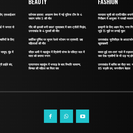
BEAUTY
FASHION
र जोर, एसआईआर
दर्दनाक हादसा: अपहरण केस में गई पुलिस टीम के 4
मतदाता सूची को त्रुटिरहित बन
जवान समेत 5 की मौत
निरीक्षण में आयुक्त ने परखी व्यवस्
र्ड ने जनता से
नींद की झपकी बनी काल! मुरादाबाद में कार-ट्रॉली भिड़ंत,
हल्द्वानी के लिए अहम दिन, नगर नि
उत्तराखंड के 4 युवकों की मौत
जुड़े 15 मुद्दों पर लगाई मुहर
ारियों के लिए
कार्तिक पूर्णिमा पर चुनार रेलवे स्टेशन पर त्रासदी: छह
उत्तराखंडः यूपीसीएल के आउटसोर्स
महिलाओं की मौत
खुशखबरी
ासूम, मुंह में
सीएम धामी ने महाकुंभ में त्रिवेणी संगम के पवित्र जल में
ममता हुई तार-तार! नाले में तड़पता 
माता को कराया स्नान
रबर देख ग्रामीणों के भी उड़ गए ह
री हाईवे बंद,
प्रयागराज महाकुंभ में भगदड़ के बाद स्थिति सामान्य,
उत्तराखंड में बारिश का रौद्र रूप: य
किच्छा की महिला का मिला शव
85 सड़कें ठप, जनजीवन बेहाल