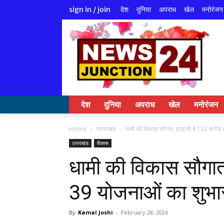
देश
दुनिया
अपराध
खेल
मनोरंजन
sign in / join
देश
दुनिया
अपराध
खेल
मनोरंजन
Home
उत्तराखंड
धामी की विकास सौगात: हल्द्वानी में 132 करोड
उत्तराखंड
विकास
धामी की विकास सौगात: 
39 योजनाओं का शुभा
By
Kamal Joshi
-
February 28, 2026