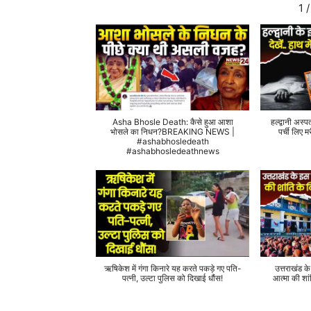
1
/
Asha Bhosle Death: कैसे हुआ आशा
हल्द्वानी अस्प
भोसले का निधन?BREAKING NEWS |
पर्ची लिए
#ashabhosledeath
#ashabhosledeathnews
ऋषिकेश में गंगा किनारे यह करते पकड़े गए पति-
उत्तराखंड क
पत्नी, उल्टा पुलिस को दिखाई धौंस!
आत्मा की शां