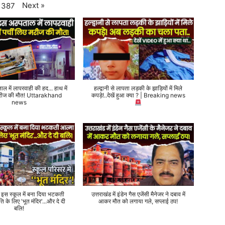
Next
»
387
ताल में लापरवाही की हद... हाथ में
हल्द्वानी से लापता लड़की के झाड़ियों में मिले
 मरीज की मौत! Uttarakhand
कपड़े!..देखें हुआ क्या ? | Breaking news
news
े इस स्कूल में बना दिया भटकती
उत्तराखंड में इंडेन गैस एजेंसी मैनेजर ने दबाव में
ति के लिए 'भूत मंदिर'...और दे दी
आकर मौत को लगाया गले, सप्लाई ठप!
बलि!