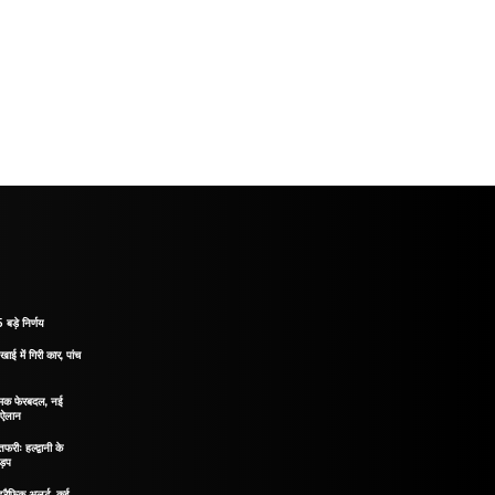
 बड़े निर्णय
खाई में गिरी कार, पांच
नात्मक फेरबदल, नई
ा ऐलान
रीः हल्द्वानी के
ड़प
ं ट्रैफिक अलर्ट, कई