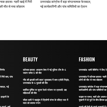
र्दनाक हादसाः गहरी खाई में गिरी
उत्तराखंड कांग्रेस में बड़ा संगठनात्मक फेरबदल,
ं की मौत से मचा कोहराम
नई कार्यकारिणी और पांच समितियों का ऐलान
BEAUTY
FASHION
निर्णय
दर्दनाक हादसा: अपहरण केस में गई पुलिस टीम के 4
उत्तराखंडः धामी कैबिनेट ने लिए 15
जवान समेत 5 की मौत
ं गिरी कार, पांच
उत्तराखंड में दर्दनाक हादसाः गहरी 
नींद की झपकी बनी काल! मुरादाबाद में कार-ट्रॉली भिड़ंत,
लोगों की मौत से मचा कोहराम
उत्तराखंड के 4 युवकों की मौत
 फेरबदल, नई
उत्तराखंड कांग्रेस में बड़ा संगठ
कार्तिक पूर्णिमा पर चुनार रेलवे स्टेशन पर त्रासदी: छह
कार्यकारिणी और पांच समितियों क
महिलाओं की मौत
्द्वानी के
सड़क पर पत्थर, चारों ओर अफरा-तफ
सीएम धामी ने महाकुंभ में त्रिवेणी संगम के पवित्र जल में
मुखानी में दो गुटों के बीच हिंसक झ
माता को कराया स्नान
फिक अलर्ट, कई
खड़गे की रैली से पहले हल्द्वानी मे