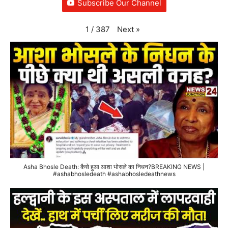
Subscribe Our Channel
Next
»
1
/
387
Asha Bhosle Death: कैसे हुआ आशा भोसले का निधन?BREAKING NEWS |
#ashabhosledeath #ashabhosledeathnews