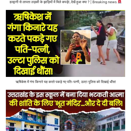
हल्द्वानी से लापता लड़की के झाड़ियों में मिले कपड़े!..देखें हुआ क्या ? | Breaking news
ऋषिकेश में गंगा किनारे यह करते पकड़े गए पति-पत्नी, उल्टा पुलिस को दिखाई धौंस!