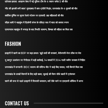
दर्दनाक हादसा: अपहरण केस में गई पुलिस टीम के 4 जवान समेत 5 की मौत
नींद की झपकी बनी काल! मुरादाबाद में कार-ट्रॉली भिड़ंत, उत्तराखंड के 4 युवकों की मौत
कार्तिक पूर्णिमा पर चुनार रेलवे स्टेशन पर त्रासदी: छह महिलाओं की मौत
सीएम धामी ने महाकुंभ में त्रिवेणी संगम के पवित्र जल में माता को कराया स्नान
प्रयागराज महाकुंभ में भगदड़ के बाद स्थिति सामान्य, किच्छा की महिला का मिला शव
FASHION
हल्द्वानी में खरगे का BJP पर बड़ा हमलाः ‘झूठे वादों की सरकार’, बेरोजगारी-पेपर लीक पर घेरा
भू कानून उल्लंघन पर नैनीताल में बड़ी कार्रवाई, 14 मामलों में 304 नाली जमीन सरकार में निहित
उत्तराखंड में सनसनीः BDC सदस्य की संदिग्ध मौत ने खड़े किए सवाल, नदी किनारे मिला शव
उत्तराखंड के लाखों पेंशनरों के लिए बड़ी खबर, जुलाई की पेंशन सीधे खातों में ट्रांसफर
खरगे की सभा से पहले हल्द्वानी में सियासी घमासान, बसें रोके जाने पर एसएसपी ऑफिस में धरना
CONTACT US