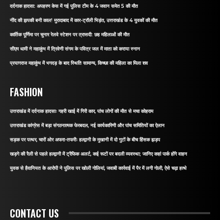
दर्दनाक हादसा: अपहरण केस में गई पुलिस टीम के 4 जवान समेत 5 की मौत
नींद की झपकी बनी काल! मुरादाबाद में कार-ट्रॉली भिड़ंत, उत्तराखंड के 4 युवकों की मौत
कार्तिक पूर्णिमा पर चुनार रेलवे स्टेशन पर त्रासदी: छह महिलाओं की मौत
सीएम धामी ने महाकुंभ में त्रिवेणी संगम के पवित्र जल में माता को कराया स्नान
प्रयागराज महाकुंभ में भगदड़ के बाद स्थिति सामान्य, किच्छा की महिला का मिला शव
FASHION
उत्तराखंड में दर्दनाक हादसाः गहरी खाई में गिरी कार, पांच लोगों की मौत से मचा कोहराम
उत्तराखंड कांग्रेस में बड़ा संगठनात्मक फेरबदल, नई कार्यकारिणी और पांच समितियों का ऐलान
सड़क पर पत्थर, चारों ओर अफरा-तफरीः हल्द्वानी के मुखानी में दो गुटों के बीच हिंसक झड़प
खड़गे की रैली से पहले हल्द्वानी में ट्रैफिक अलर्ट, कई रूटों पर बदली व्यवस्था; जानिए कहां पार्क होंगे वाहन
युवक से हैवानियत के आरोपी ने पुलिस पर खोली गोलियां, जवाबी कार्रवाई में पैर में लगी गोली, ऐसे चढ़ा हत्थे
CONTACT US