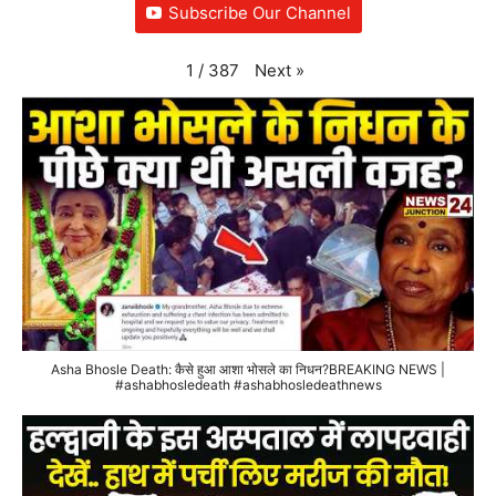
Subscribe Our Channel
Next
»
1
/
387
Asha Bhosle Death: कैसे हुआ आशा भोसले का निधन?BREAKING NEWS |
#ashabhosledeath #ashabhosledeathnews