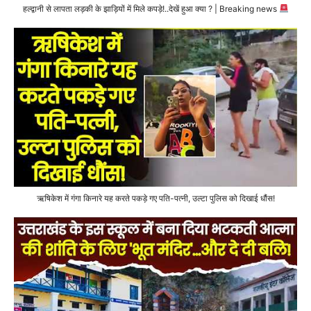
हल्द्वानी से लापता लड़की के झाड़ियों में मिले कपड़े!..देखें हुआ क्या ? | Breaking news
ऋषिकेश में गंगा किनारे यह करते पकड़े गए पति-पत्नी, उल्टा पुलिस को दिखाई धौंस!