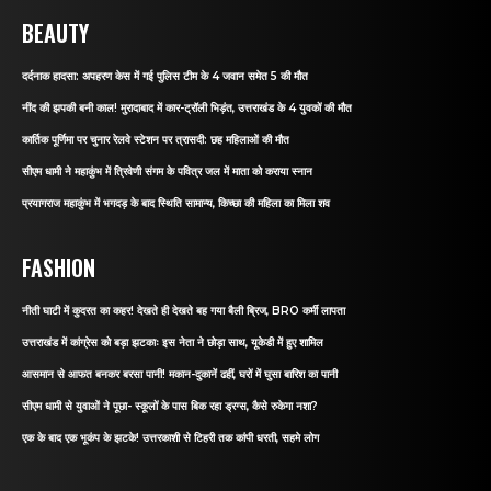
BEAUTY
दर्दनाक हादसा: अपहरण केस में गई पुलिस टीम के 4 जवान समेत 5 की मौत
नींद की झपकी बनी काल! मुरादाबाद में कार-ट्रॉली भिड़ंत, उत्तराखंड के 4 युवकों की मौत
कार्तिक पूर्णिमा पर चुनार रेलवे स्टेशन पर त्रासदी: छह महिलाओं की मौत
सीएम धामी ने महाकुंभ में त्रिवेणी संगम के पवित्र जल में माता को कराया स्नान
प्रयागराज महाकुंभ में भगदड़ के बाद स्थिति सामान्य, किच्छा की महिला का मिला शव
FASHION
नीती घाटी में कुदरत का कहर! देखते ही देखते बह गया बैली ब्रिज, BRO कर्मी लापता
उत्तराखंड में कांग्रेस को बड़ा झटकाः इस नेता ने छोड़ा साथ, यूकेडी में हुए शामिल
आसमान से आफत बनकर बरसा पानी! मकान-दुकानें ढहीं, घरों में घुसा बारिश का पानी
सीएम धामी से युवाओं ने पूछा- स्कूलों के पास बिक रहा ड्रग्स, कैसे रुकेगा नशा?
एक के बाद एक भूकंप के झटके! उत्तरकाशी से टिहरी तक कांपी धरती, सहमे लोग