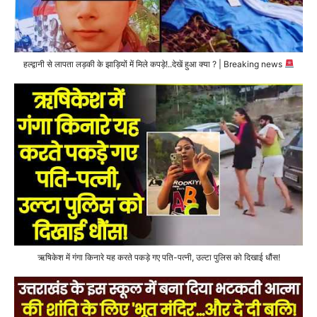
हल्द्वानी से लापता लड़की के झाड़ियों में मिले कपड़े!..देखें हुआ क्या ? | Breaking news
ऋषिकेश में गंगा किनारे यह करते पकड़े गए पति-पत्नी, उल्टा पुलिस को दिखाई धौंस!