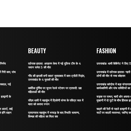
BEAUTY
FASHION
निर्णय
दर्दनाक हादसा: अपहरण केस में गई पुलिस टीम के 4
उत्तराखंडः धामी कैबिनेट ने लिए 15
जवान समेत 5 की मौत
ं गिरी कार, पांच
उत्तराखंड में दर्दनाक हादसाः गहरी 
नींद की झपकी बनी काल! मुरादाबाद में कार-ट्रॉली भिड़ंत,
लोगों की मौत से मचा कोहराम
उत्तराखंड के 4 युवकों की मौत
 फेरबदल, नई
उत्तराखंड कांग्रेस में बड़ा संगठ
कार्तिक पूर्णिमा पर चुनार रेलवे स्टेशन पर त्रासदी: छह
कार्यकारिणी और पांच समितियों क
महिलाओं की मौत
्द्वानी के
सड़क पर पत्थर, चारों ओर अफरा-तफ
सीएम धामी ने महाकुंभ में त्रिवेणी संगम के पवित्र जल में
मुखानी में दो गुटों के बीच हिंसक झ
माता को कराया स्नान
फिक अलर्ट, कई
खड़गे की रैली से पहले हल्द्वानी मे
क होंगे वाहन
प्रयागराज महाकुंभ में भगदड़ के बाद स्थिति सामान्य,
रूटों पर बदली व्यवस्था; जानिए कहा
किच्छा की महिला का मिला शव