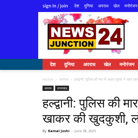
देश
दुनिया
अपराध
खेल
मनोरंजन
sign in / join
देश
दुनिया
अपराध
खेल
मनोरंजन
Home
अपराध
हल्द्वानी: पुलिस की मार से आहत युवक ने जहर खा
अपराध
उत्तराखंड
हल्द्वानी: पुलिस की 
खाकर की खुदकुशी, लोगो
By
Kamal Joshi
-
June 28, 2025