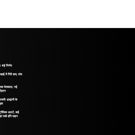
 बड़े निर्णय
खाई में गिरी कार, पांच
नात्मक फेरबदल, नई
ा ऐलान
रीः हल्द्वानी के
ड़प
ं ट्रैफिक अलर्ट, कई
ं पार्क होंगे वाहन