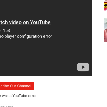
cribe Our Channel
e was a YouTube error.
hindi news