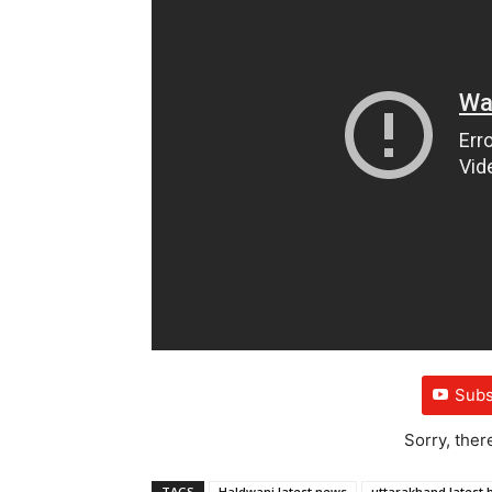
Subs
Sorry, ther
TAGS
Haldwani latest news
uttarakhand latest 