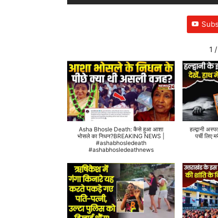
Subs
1
/
Asha Bhosle Death: कैसे हुआ आशा
हल्द्वानी अस्प
भोसले का निधन?BREAKING NEWS |
पर्ची लिए
#ashabhosledeath
#ashabhosledeathnews