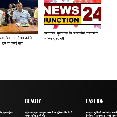
उत्तराखंडः यूपीसीएल के आउटसोर्स कर्मचारियों
ए अहम दिन, नगर निगम बोर्ड ने
के लिए खुशखबरी
 मुद्दों पर लगाई मुहर
BEAUTY
FASHION
र जोर, एसआईआर
दर्दनाक हादसा: अपहरण केस में गई पुलिस टीम के 4
मतदाता सूची को त्रुटिरहित बन
जवान समेत 5 की मौत
निरीक्षण में आयुक्त ने परखी व्यवस्