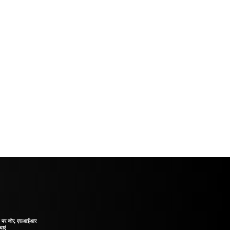
ाने पर जोर, एसआईआर
थाएं