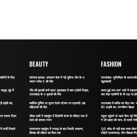
BEAUTY
FASHION
ारियों के लिए
दर्दनाक हादसा: अपहरण केस में गई पुलिस टीम के 4
उत्तराखंडः यूपीसीएल के आउटसोर्स
जवान समेत 5 की मौत
खुशखबरी
ासूम, मुंह में
नींद की झपकी बनी काल! मुरादाबाद में कार-ट्रॉली भिड़ंत,
ममता हुई तार-तार! नाले में तड़पता 
उत्तराखंड के 4 युवकों की मौत
रबर देख ग्रामीणों के भी उड़ गए ह
री हाईवे बंद,
कार्तिक पूर्णिमा पर चुनार रेलवे स्टेशन पर त्रासदी: छह
उत्तराखंड में बारिश का रौद्र रूप: य
महिलाओं की मौत
85 सड़कें ठप, जनजीवन बेहाल
ेज रफ्तार टैंकर
सीएम धामी ने महाकुंभ में त्रिवेणी संगम के पवित्र जल में
स्कूल पहुंचने से पहले छिन गई जिं
माता को कराया स्नान
ने ली छात्र की जान, दो साथी गंभ
ं फर्जी निकले
प्रयागराज महाकुंभ में भगदड़ के बाद स्थिति सामान्य,
QR कोड भी नहीं बचा सका खेल! जा
किच्छा की महिला का मिला शव
टीईटी प्रमाणपत्र, तीन शिक्षक नि