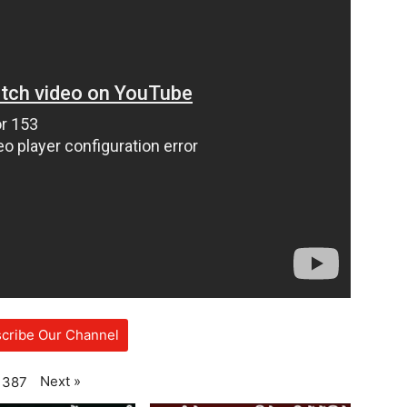
cribe Our Channel
Next
»
387