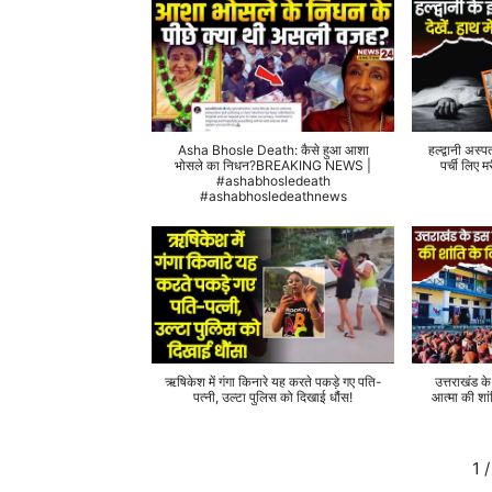
Asha Bhosle Death: कैसे हुआ आशा
हल्द्वानी अस्प
भोसले का निधन?BREAKING NEWS |
पर्ची लिए
#ashabhosledeath
#ashabhosledeathnews
ऋषिकेश में गंगा किनारे यह करते पकड़े गए पति-
उत्तराखंड क
पत्नी, उल्टा पुलिस को दिखाई धौंस!
आत्मा की शां
1
/