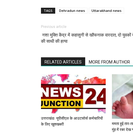
TAGS
Dehradun news
Uttarakhand news
Previous article
नशा मुक्ति केंद्र में कहासुनी से खौफनाक वारदात, दो युवकों 
की साथी की हत्या
RELATED ARTICLES
MORE FROM AUTHOR
उत्तराखंडः यूपीसीएल के आउटसोर्स कर्मचारियों
ममता हुई तार-ता
के लिए खुशखबरी
मुंह में रबर देख