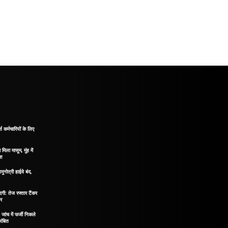
 कर्मचारियों के लिए
मिला मासूम, मुंह में
ोश
मुनोत्री हाईवे बंद,
दगी: तेज रफ्तार टैंकर
ीर
ंच में फर्जी निकले
लंबित