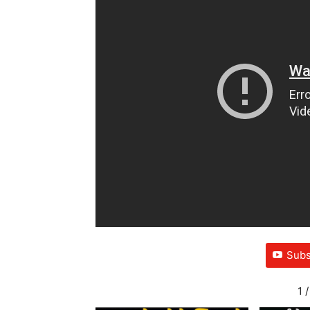
Subs
1
/