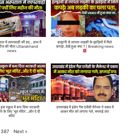
ताल में लापरवाही की हद... हाथ में
हल्द्वानी से लापता लड़की के झाड़ियों में मिले
 मरीज की मौत! Uttarakhand
कपड़े!..देखें हुआ क्या ? | Breaking news
news
े इस स्कूल में बना दिया भटकती
उत्तराखंड में इंडेन गैस एजेंसी मैनेजर ने दबाव में
ति के लिए 'भूत मंदिर'...और दे दी
आकर मौत को लगाया गले, सप्लाई ठप!
बलि!
Next
»
387