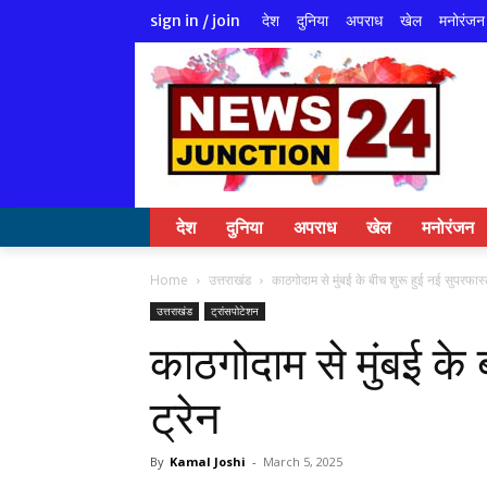
देश
दुनिया
अपराध
खेल
मनोरंजन
sign in / join
देश
दुनिया
अपराध
खेल
मनोरंजन
Home
उत्तराखंड
काठगोदाम से मुंबई के बीच शुरू हुई नई सुपरफास्
उत्तराखंड
ट्रांसपोटेशन
काठगोदाम से मुंबई के 
ट्रेन
By
Kamal Joshi
-
March 5, 2025