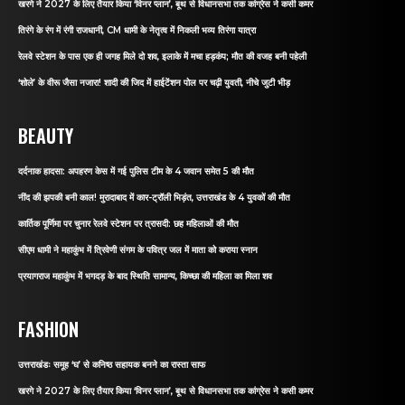
खरगे ने 2027 के लिए तैयार किया ‘विनर प्लान’, बूथ से विधानसभा तक कांग्रेस ने कसी कमर
तिरंगे के रंग में रंगी राजधानी, CM धामी के नेतृत्व में निकली भव्य तिरंगा यात्रा
रेलवे स्टेशन के पास एक ही जगह मिले दो शव, इलाके में मचा हड़कंप; मौत की वजह बनी पहेली
‘शोले’ के वीरू जैसा नजारा! शादी की जिद में हाईटेंशन पोल पर चढ़ी युवती, नीचे जुटी भीड़
BEAUTY
दर्दनाक हादसा: अपहरण केस में गई पुलिस टीम के 4 जवान समेत 5 की मौत
नींद की झपकी बनी काल! मुरादाबाद में कार-ट्रॉली भिड़ंत, उत्तराखंड के 4 युवकों की मौत
कार्तिक पूर्णिमा पर चुनार रेलवे स्टेशन पर त्रासदी: छह महिलाओं की मौत
सीएम धामी ने महाकुंभ में त्रिवेणी संगम के पवित्र जल में माता को कराया स्नान
प्रयागराज महाकुंभ में भगदड़ के बाद स्थिति सामान्य, किच्छा की महिला का मिला शव
FASHION
उत्तराखंडः समूह ‘घ’ से कनिष्ठ सहायक बनने का रास्ता साफ
खरगे ने 2027 के लिए तैयार किया ‘विनर प्लान’, बूथ से विधानसभा तक कांग्रेस ने कसी कमर