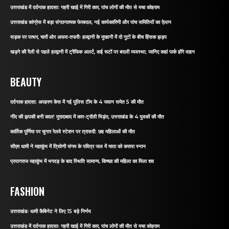
उत्तराखंड में दर्दनाक हादसाः गहरी खाई में गिरी कार, पांच लोगों की मौत से मचा कोहराम
उत्तराखंड कांग्रेस में बड़ा संगठनात्मक फेरबदल, नई कार्यकारिणी और पांच समितियों का ऐलान
सड़क पर पत्थर, चारों ओर अफरा-तफरीः हल्द्वानी के मुखानी में दो गुटों के बीच हिंसक झड़प
खड़गे की रैली से पहले हल्द्वानी में ट्रैफिक अलर्ट, कई रूटों पर बदली व्यवस्था; जानिए कहां पार्क होंगे वाहन
BEAUTY
दर्दनाक हादसा: अपहरण केस में गई पुलिस टीम के 4 जवान समेत 5 की मौत
नींद की झपकी बनी काल! मुरादाबाद में कार-ट्रॉली भिड़ंत, उत्तराखंड के 4 युवकों की मौत
कार्तिक पूर्णिमा पर चुनार रेलवे स्टेशन पर त्रासदी: छह महिलाओं की मौत
सीएम धामी ने महाकुंभ में त्रिवेणी संगम के पवित्र जल में माता को कराया स्नान
प्रयागराज महाकुंभ में भगदड़ के बाद स्थिति सामान्य, किच्छा की महिला का मिला शव
FASHION
उत्तराखंडः धामी कैबिनेट ने लिए 15 बड़े निर्णय
उत्तराखंड में दर्दनाक हादसाः गहरी खाई में गिरी कार, पांच लोगों की मौत से मचा कोहराम