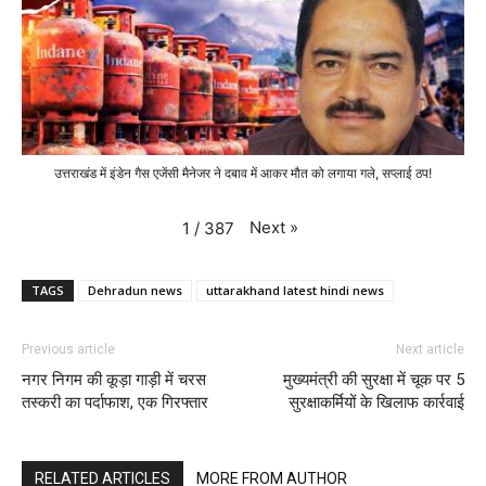
उत्तराखंड में इंडेन गैस एजेंसी मैनेजर ने दबाव में आकर मौत को लगाया गले, सप्लाई ठप!
Next
»
1
/
387
TAGS
Dehradun news
uttarakhand latest hindi news
Previous article
Next article
नगर निगम की कूड़ा गाड़ी में चरस
मुख्यमंत्री की सुरक्षा में चूक पर 5
तस्करी का पर्दाफाश, एक गिरफ्तार
सुरक्षाकर्मियों के खिलाफ कार्रवाई
RELATED ARTICLES
MORE FROM AUTHOR