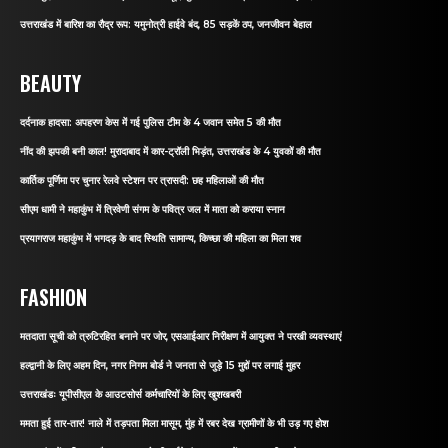
उत्तराखंड में बारिश का रौद्र रूप: यमुनोत्री हाईवे बंद, 85 सड़कें ठप, जनजीवन बेहाल
BEAUTY
दर्दनाक हादसा: अपहरण केस में गई पुलिस टीम के 4 जवान समेत 5 की मौत
नींद की झपकी बनी काल! मुरादाबाद में कार-ट्रॉली भिड़ंत, उत्तराखंड के 4 युवकों की मौत
कार्तिक पूर्णिमा पर चुनार रेलवे स्टेशन पर त्रासदी: छह महिलाओं की मौत
सीएम धामी ने महाकुंभ में त्रिवेणी संगम के पवित्र जल में माता को कराया स्नान
प्रयागराज महाकुंभ में भगदड़ के बाद स्थिति सामान्य, किच्छा की महिला का मिला शव
FASHION
मतदाता सूची को त्रुटिरहित बनाने पर जोर, एसआईआर निरीक्षण में आयुक्त ने परखी व्यवस्थाएं
हल्द्वानी के लिए अहम दिन, नगर निगम बोर्ड ने जनता से जुड़े 15 मुद्दों पर लगाई मुहर
उत्तराखंडः यूपीसीएल के आउटसोर्स कर्मचारियों के लिए खुशखबरी
ममता हुई तार-तार! नाले में तड़पता मिला मासूम, मुंह में रबर देख ग्रामीणों के भी उड़ गए होश