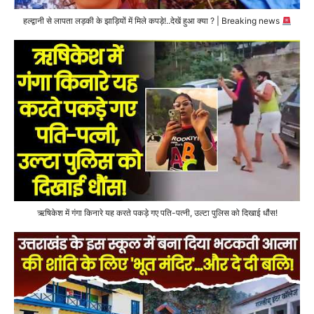
हल्द्वानी से लापता लड़की के झाड़ियों में मिले कपड़े!..देखें हुआ क्या ? | Breaking news
ऋषिकेश में गंगा किनारे यह करते पकड़े गए पति-पत्नी, उल्टा पुलिस को दिखाई धौंस!