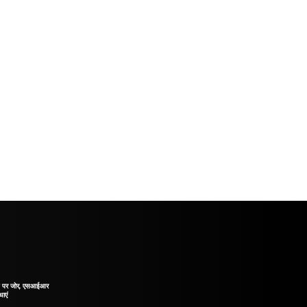
ाने पर जोर, एसआईआर
थाएं