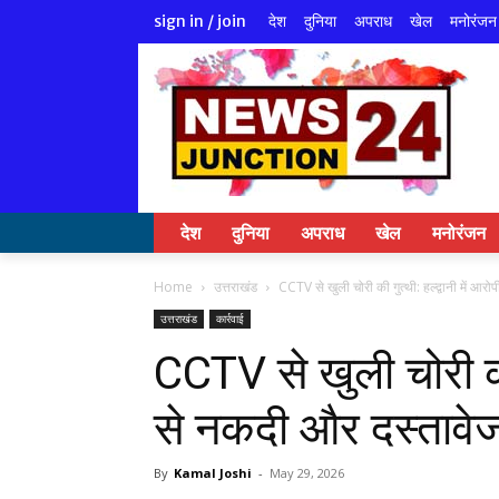
देश
दुनिया
अपराध
खेल
मनोरंजन
sign in / join
देश
दुनिया
अपराध
खेल
मनोरंजन
Home
उत्तराखंड
CCTV से खुली चोरी की गुत्थी: हल्द्वानी में आर
उत्तराखंड
कार्रवाई
CCTV से खुली चोरी की ग
से नकदी और दस्तावे
By
Kamal Joshi
-
May 29, 2026