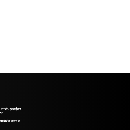
ाने पर जोर, एसआईआर
थाएं
गम बोर्ड ने जनता से