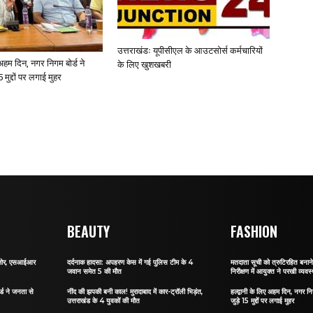
उत्तराखंडः यूपीसीएल के आउटसोर्स कर्मचारियों
ए अहम दिन, नगर निगम बोर्ड ने
के लिए खुशखबरी
 मुद्दों पर लगाई मुहर
BEAUTY
FASHION
र जोर, एसआईआर
दर्दनाक हादसा: अपहरण केस में गई पुलिस टीम के 4
मतदाता सूची को त्रुटिरहित बन
जवान समेत 5 की मौत
निरीक्षण में आयुक्त ने परखी व्यवस्
र्ड ने जनता से
नींद की झपकी बनी काल! मुरादाबाद में कार-ट्रॉली भिड़ंत,
हल्द्वानी के लिए अहम दिन, नगर नि
उत्तराखंड के 4 युवकों की मौत
जुड़े 15 मुद्दों पर लगाई मुहर