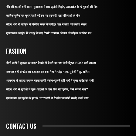
नींद की झपकी बनी काल! मुरादाबाद में कार-ट्रॉली भिड़ंत, उत्तराखंड के 4 युवकों की मौत
कार्तिक पूर्णिमा पर चुनार रेलवे स्टेशन पर त्रासदी: छह महिलाओं की मौत
सीएम धामी ने महाकुंभ में त्रिवेणी संगम के पवित्र जल में माता को कराया स्नान
प्रयागराज महाकुंभ में भगदड़ के बाद स्थिति सामान्य, किच्छा की महिला का मिला शव
FASHION
नीती घाटी में कुदरत का कहर! देखते ही देखते बह गया बैली ब्रिज, BRO कर्मी लापता
उत्तराखंड में कांग्रेस को बड़ा झटकाः इस नेता ने छोड़ा साथ, यूकेडी में हुए शामिल
आसमान से आफत बनकर बरसा पानी! मकान-दुकानें ढहीं, घरों में घुसा बारिश का पानी
सीएम धामी से युवाओं ने पूछा- स्कूलों के पास बिक रहा ड्रग्स, कैसे रुकेगा नशा?
एक के बाद एक भूकंप के झटके! उत्तरकाशी से टिहरी तक कांपी धरती, सहमे लोग
CONTACT US