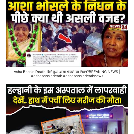
Asha Bhosle Death: कैसे हुआ आशा भोसले का निधन?BREAKING NEWS |
#ashabhosledeath #ashabhosledeathnews