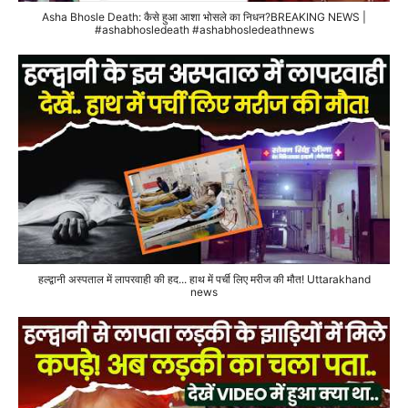
Asha Bhosle Death: कैसे हुआ आशा भोसले का निधन?BREAKING NEWS |
#ashabhosledeath #ashabhosledeathnews
हल्द्वानी अस्पताल में लापरवाही की हद... हाथ में पर्ची लिए मरीज की मौत! Uttarakhand
news