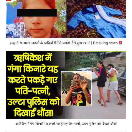
हल्द्वानी से लापता लड़की के झाड़ियों में मिले कपड़े!..देखें हुआ क्या ? | Breaking news
ऋषिकेश में गंगा किनारे यह करते पकड़े गए पति-पत्नी, उल्टा पुलिस को दिखाई धौंस!