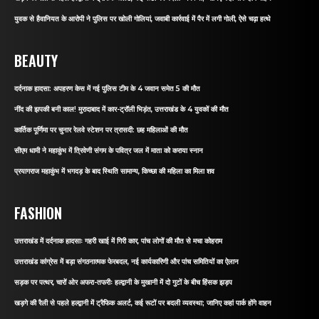
युवक से हैवानियत के आरोपी ने पुलिस पर खोली गोलियां, जवाबी कार्रवाई में पैर में लगी गोली, ऐसे चढ़ा हत्थे
BEAUTY
दर्दनाक हादसा: अपहरण केस में गई पुलिस टीम के 4 जवान समेत 5 की मौत
नींद की झपकी बनी काल! मुरादाबाद में कार-ट्रॉली भिड़ंत, उत्तराखंड के 4 युवकों की मौत
कार्तिक पूर्णिमा पर चुनार रेलवे स्टेशन पर त्रासदी: छह महिलाओं की मौत
सीएम धामी ने महाकुंभ में त्रिवेणी संगम के पवित्र जल में माता को कराया स्नान
प्रयागराज महाकुंभ में भगदड़ के बाद स्थिति सामान्य, किच्छा की महिला का मिला शव
FASHION
उत्तराखंड में दर्दनाक हादसाः गहरी खाई में गिरी कार, पांच लोगों की मौत से मचा कोहराम
उत्तराखंड कांग्रेस में बड़ा संगठनात्मक फेरबदल, नई कार्यकारिणी और पांच समितियों का ऐलान
सड़क पर पत्थर, चारों ओर अफरा-तफरीः हल्द्वानी के मुखानी में दो गुटों के बीच हिंसक झड़प
खड़गे की रैली से पहले हल्द्वानी में ट्रैफिक अलर्ट, कई रूटों पर बदली व्यवस्था; जानिए कहां पार्क होंगे वाहन