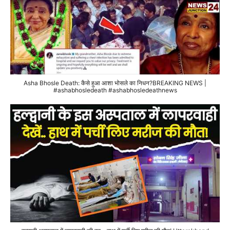
Asha Bhosle Death: कैसे हुआ आशा भोसले का निधन?BREAKING NEWS |
#ashabhosledeath #ashabhosledeathnews