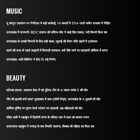
MUSIC
भू कानून उल्लंघन पर नैनीताल में बड़ी कार्रवाई, 14 मामलों में 304 नाली जमीन सरकार में निहित
उत्तराखंड में सनसनीः BDC सदस्य की संदिग्ध मौत ने खड़े किए सवाल, नदी किनारे मिला शव
उत्तराखंड के लाखों पेंशनरों के लिए बड़ी खबर, जुलाई की पेंशन सीधे खातों में ट्रांसफर
खरगे की सभा से पहले हल्द्वानी में सियासी घमासान, बसें रोके जाने पर एसएसपी ऑफिस में धरना
उत्तराखंडः धामी कैबिनेट ने लिए 15 बड़े निर्णय
BEAUTY
दर्दनाक हादसा: अपहरण केस में गई पुलिस टीम के 4 जवान समेत 5 की मौत
नींद की झपकी बनी काल! मुरादाबाद में कार-ट्रॉली भिड़ंत, उत्तराखंड के 4 युवकों की मौत
कार्तिक पूर्णिमा पर चुनार रेलवे स्टेशन पर त्रासदी: छह महिलाओं की मौत
सीएम धामी ने महाकुंभ में त्रिवेणी संगम के पवित्र जल में माता को कराया स्नान
प्रयागराज महाकुंभ में भगदड़ के बाद स्थिति सामान्य, किच्छा की महिला का मिला शव