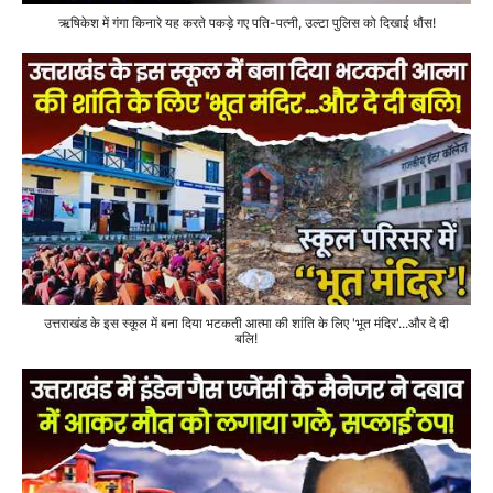
ऋषिकेश में गंगा किनारे यह करते पकड़े गए पति-पत्नी, उल्टा पुलिस को दिखाई धौंस!
उत्तराखंड के इस स्कूल में बना दिया भटकती आत्मा की शांति के लिए 'भूत मंदिर'...और दे दी
बलि!