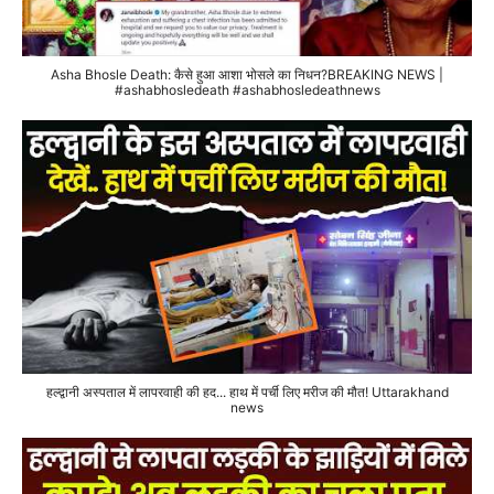
Asha Bhosle Death: कैसे हुआ आशा भोसले का निधन?BREAKING NEWS |
#ashabhosledeath #ashabhosledeathnews
हल्द्वानी अस्पताल में लापरवाही की हद... हाथ में पर्ची लिए मरीज की मौत! Uttarakhand
news