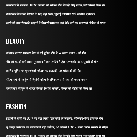
उत्तराखंड में सनसनीः BDC सदस्य की संदिग्ध मौत ने खड़े किए सवाल, नदी किनारे मिला शव
उत्तराखंड के लाखों पेंशनरों के लिए बड़ी खबर, जुलाई की पेंशन सीधे खातों में ट्रांसफर
खरगे की सभा से पहले हल्द्वानी में सियासी घमासान, बसें रोके जाने पर एसएसपी ऑफिस में धरना
BEAUTY
दर्दनाक हादसा: अपहरण केस में गई पुलिस टीम के 4 जवान समेत 5 की मौत
नींद की झपकी बनी काल! मुरादाबाद में कार-ट्रॉली भिड़ंत, उत्तराखंड के 4 युवकों की मौत
कार्तिक पूर्णिमा पर चुनार रेलवे स्टेशन पर त्रासदी: छह महिलाओं की मौत
सीएम धामी ने महाकुंभ में त्रिवेणी संगम के पवित्र जल में माता को कराया स्नान
प्रयागराज महाकुंभ में भगदड़ के बाद स्थिति सामान्य, किच्छा की महिला का मिला शव
FASHION
हल्द्वानी में खरगे का BJP पर बड़ा हमलाः ‘झूठे वादों की सरकार’, बेरोजगारी-पेपर लीक पर घेरा
भू कानून उल्लंघन पर नैनीताल में बड़ी कार्रवाई, 14 मामलों में 304 नाली जमीन सरकार में निहित
उत्तराखंड में सनसनीः BDC सदस्य की संदिग्ध मौत ने खड़े किए सवाल, नदी किनारे मिला शव